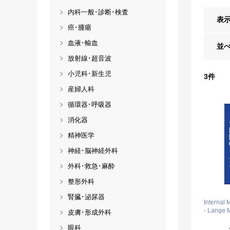
内科一般･診断･検査
表
癌･腫瘍
血液･輸血
並
放射線･超音波
小児科･新生児
3
件
産婦人科
循環器･呼吸器
消化器
精神医学
神経･脳神経外科
外科･救急･麻酔
整形外科
腎臓･泌尿器
Internal 
- Lange 
皮膚･形成外科
眼科