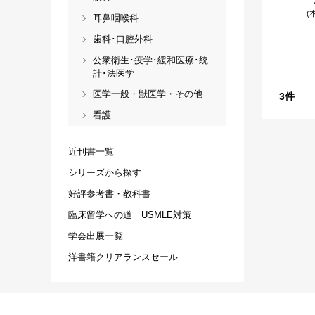
(
耳鼻咽喉科
歯科･口腔外科
公衆衛生･疫学･緩和医療･統
計･法医学
医学一般・獣医学・その他
3
件
看護
近刊書一覧
シリーズから探す
好評参考書・教科書
臨床留学への道 USMLE対策
学会出展一覧
洋書籍クリアランスセール