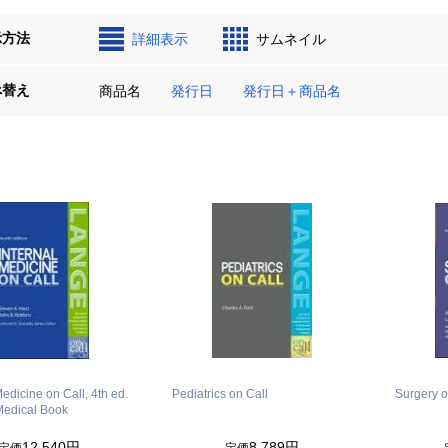
示方法
詳細表示
サムネイル
べ替え
商品名
発行日
発行日＋商品名
Medicine on Call, 4th ed.
Pediatrics on Call
Surgery o
Medical Book
12,540円
8,789円
定価
定価