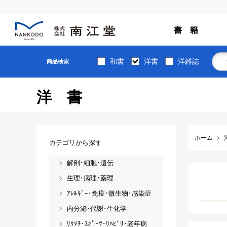
書 籍
和書
洋書
洋雑誌
商品検索
洋書
ホーム
カテゴリから探す
解剖･細胞･遺伝
生理･病理･薬理
ｱﾚﾙｷﾞｰ･免疫･微生物･感染症
内分泌･代謝･生化学
ﾘｳﾏﾁ･ｽﾎﾟｰﾂ･ﾘﾊﾋﾞﾘ･老年病