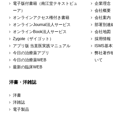
電子版付書籍（南江堂テキストビュ
企業理念
ーア）
会社概要
オンラインアクセス権付き書籍
会社案内
オンラインJournal法人サービス
部署別連
オンラインBook法人サービス
会社地図
Zygote（ザイゴット）
採用情報
アプリ版 当直医実践マニュアル
ISMS基
今日の治療薬アプリ
弊社著作
今日の治療薬WEB
いて
最新の臨床WEB
洋書・洋雑誌
洋書
洋雑誌
電子製品