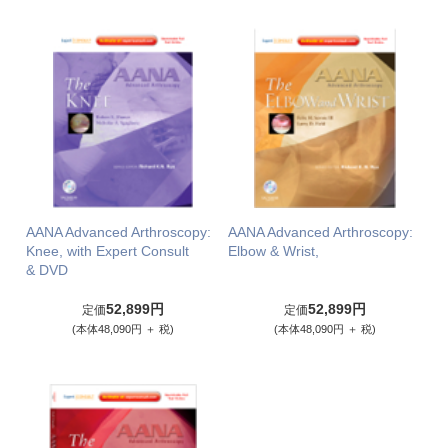
AANA Advanced Arthroscopy:
AANA Advanced Arthroscopy:
Knee, with Expert Consult
Elbow & Wrist,
& DVD
52,899円
52,899円
定価
定価
(本体48,090円 ＋ 税)
(本体48,090円 ＋ 税)