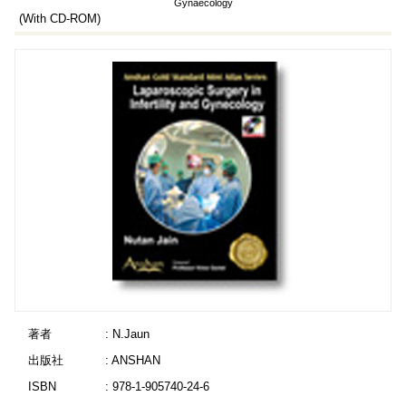
Gynaecology
(With CD-ROM)
著者
: N.Jaun
出版社
: ANSHAN
ISBN
: 978-1-905740-24-6