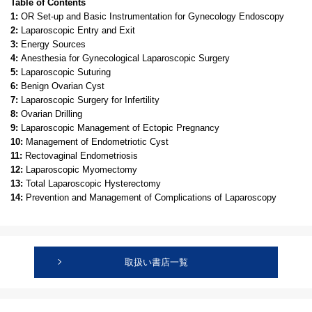
Table of Contents
1:
OR Set-up and Basic Instrumentation for Gynecology Endoscopy
2:
Laparoscopic Entry and Exit
3:
Energy Sources
4:
Anesthesia for Gynecological Laparoscopic Surgery
5:
Laparoscopic Suturing
6:
Benign Ovarian Cyst
7:
Laparoscopic Surgery for Infertility
8:
Ovarian Drilling
9:
Laparoscopic Management of Ectopic Pregnancy
10:
Management of Endometriotic Cyst
11:
Rectovaginal Endometriosis
12:
Laparoscopic Myomectomy
13:
Total Laparoscopic Hysterectomy
14:
Prevention and Management of Complications of Laparoscopy
取扱い書店一覧