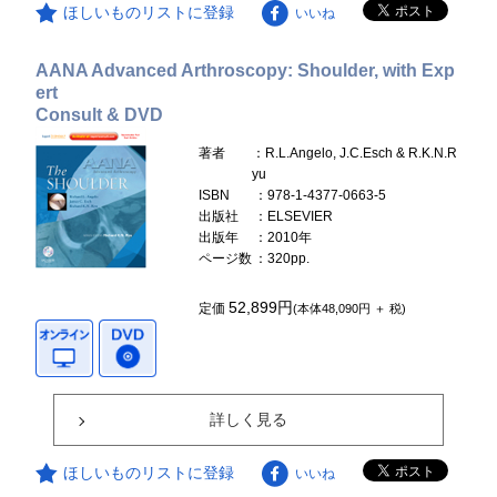
ほしいものリストに登録
いいね
AANA Advanced Arthroscopy: Shoulder, with Exp
ert
Consult & DVD
著者
：R.L.Angelo, J.C.Esch & R.K.N.R
yu
ISBN
：978-1-4377-0663-5
出版社
：ELSEVIER
出版年
：2010年
ページ数
：320pp.
52,899円
定価
(本体48,090円 ＋ 税)
詳しく見る
ほしいものリストに登録
いいね