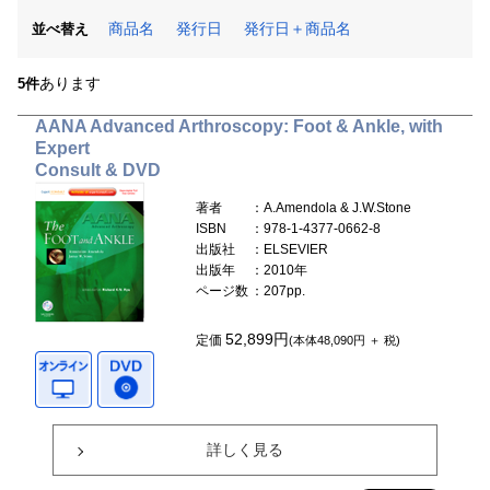
商品名
発行日
発行日＋商品名
並べ替え
あります
5件
AANA Advanced Arthroscopy: Foot & Ankle, with
Expert
Consult & DVD
著者
：A.Amendola & J.W.Stone
ISBN
：978-1-4377-0662-8
出版社
：ELSEVIER
出版年
：2010年
ページ数
：207pp.
52,899円
定価
(本体48,090円 ＋ 税)
詳しく見る