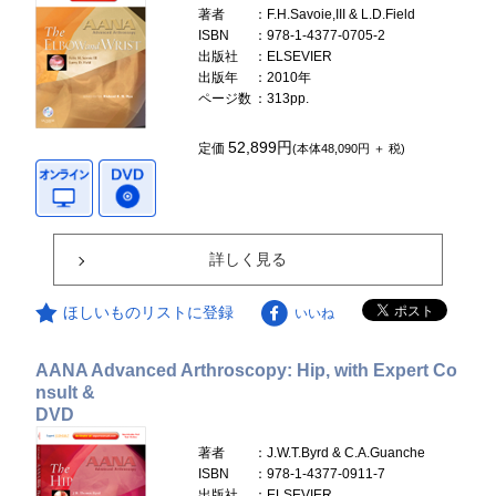
著者
：F.H.Savoie,III & L.D.Field
ISBN
：978-1-4377-0705-2
出版社
：ELSEVIER
出版年
：2010年
ページ数
：313pp.
52,899円
定価
(本体48,090円 ＋ 税)
詳しく見る
ほしいものリストに登録
いいね
AANA Advanced Arthroscopy: Hip, with Expert Co
nsult &
DVD
著者
：J.W.T.Byrd & C.A.Guanche
ISBN
：978-1-4377-0911-7
出版社
：ELSEVIER