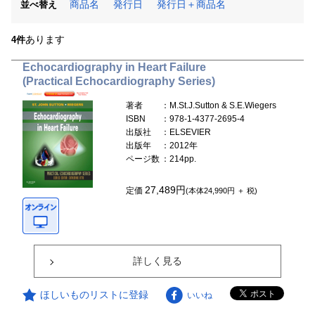
商品名
発行日
発行日＋商品名
並べ替え
あります
4件
Echocardiography in Heart Failure
(Practical Echocardiography Series)
著者
：M.St.J.Sutton & S.E.Wiegers
ISBN
：978-1-4377-2695-4
出版社
：ELSEVIER
出版年
：2012年
ページ数
：214pp.
27,489円
定価
(本体24,990円 ＋ 税)
詳しく見る
ほしいものリストに登録
いいね