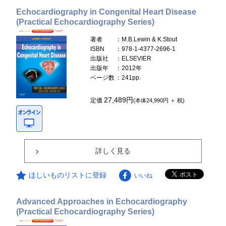
Echocardiography in Congenital Heart Disease
(Practical Echocardiography Series)
著者
：M.B.Lewin & K.Stout
ISBN
：978-1-4377-2696-1
出版社
：ELSEVIER
出版年
：2012年
ページ数
：241pp.
27,489円
定価
(本体24,990円 ＋ 税)
詳しく見る
ほしいものリストに登録
いいね
Advanced Approaches in Echocardiography
(Practical Echocardiography Series)