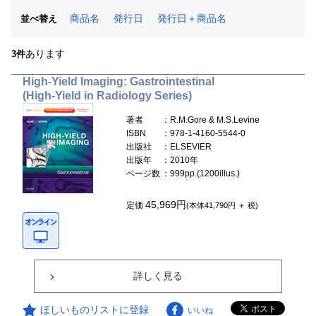
商品名
発行日
発行日＋商品名
並べ替え
あります
3件
High-Yield Imaging: Gastrointestinal
(High-Yield in Radiology Series)
著者
：R.M.Gore & M.S.Levine
ISBN
：978-1-4160-5544-0
出版社
：ELSEVIER
出版年
：2010年
ページ数
：999pp.(1200illus.)
45,969円
定価
(本体41,790円 ＋ 税)
詳しく見る
ほしいものリストに登録
いいね