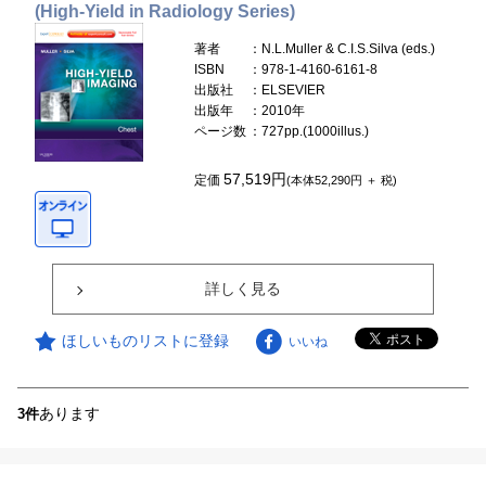
(High-Yield in Radiology Series)
著者
：N.L.Muller & C.I.S.Silva (eds.)
ISBN
：978-1-4160-6161-8
出版社
：ELSEVIER
出版年
：2010年
ページ数
：727pp.(1000illus.)
57,519円
定価
(本体52,290円 ＋ 税)
詳しく見る
ほしいものリストに登録
いいね
あります
3件