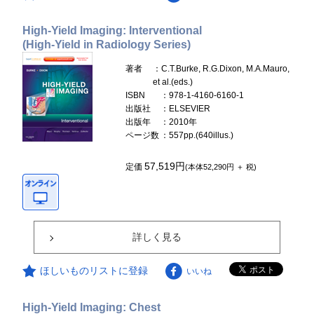
High-Yield Imaging: Interventional
(High-Yield in Radiology Series)
著者
：C.T.Burke, R.G.Dixon, M.A.Mauro,
et al.(eds.)
ISBN
：978-1-4160-6160-1
出版社
：ELSEVIER
出版年
：2010年
ページ数
：557pp.(640illus.)
57,519円
定価
(本体52,290円 ＋ 税)
詳しく見る
ほしいものリストに登録
いいね
High-Yield Imaging: Chest