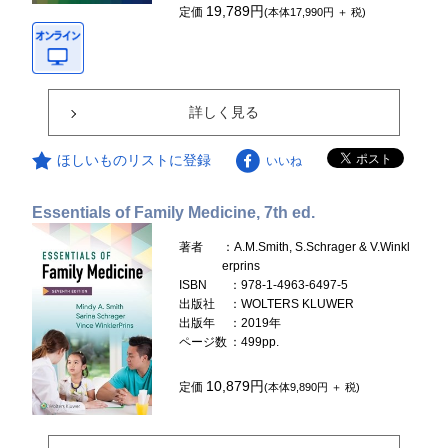
19,789円
定価
(本体17,990円 ＋ 税)
詳しく見る
ほしいものリストに登録
いいね
Essentials of Family Medicine, 7th ed.
著者
：A.M.Smith, S.Schrager & V.Winkl
erprins
ISBN
：978-1-4963-6497-5
出版社
：WOLTERS KLUWER
出版年
：2019年
ページ数
：499pp.
10,879円
定価
(本体9,890円 ＋ 税)