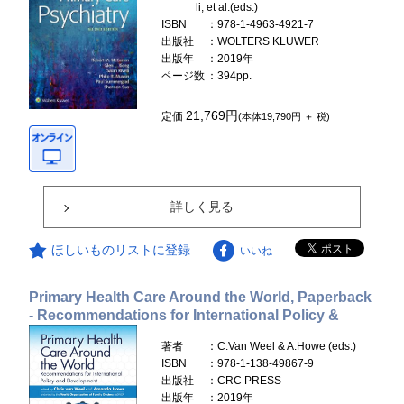
li, et al.(eds.)
ISBN
：978-1-4963-4921-7
出版社
：WOLTERS KLUWER
出版年
：2019年
ページ数
：394pp.
21,769円
定価
(本体19,790円 ＋ 税)
詳しく見る
ほしいものリストに登録
いいね
Primary Health Care Around the World, Paperback
- Recommendations for International Policy &
著者
：C.Van Weel & A.Howe (eds.)
ISBN
：978-1-138-49867-9
出版社
：CRC PRESS
出版年
：2019年