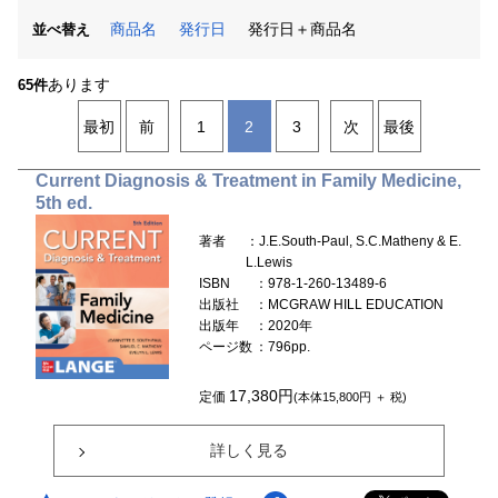
商品名
発行日
発行日＋商品名
並べ替え
あります
65件
最初
前
1
2
3
次
最後
Current Diagnosis & Treatment in Family Medicine,
5th ed.
著者
：J.E.South-Paul, S.C.Matheny & E.
L.Lewis
ISBN
：978-1-260-13489-6
出版社
：MCGRAW HILL EDUCATION
出版年
：2020年
ページ数
：796pp.
17,380円
定価
(本体15,800円 ＋ 税)
詳しく見る