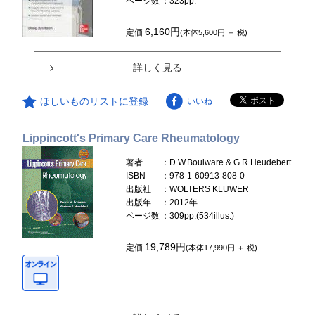
ページ数
：323pp.
6,160円
定価
(本体5,600円 ＋ 税)
詳しく見る
ほしいものリストに登録
いいね
Lippincott's Primary Care Rheumatology
著者
：D.W.Boulware & G.R.Heudebert
ISBN
：978-1-60913-808-0
出版社
：WOLTERS KLUWER
出版年
：2012年
ページ数
：309pp.(534illus.)
19,789円
定価
(本体17,990円 ＋ 税)