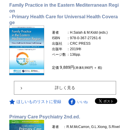
Family Practice in the Eastern Mediterranean Regi
on
- Primary Health Care for Universal Health Covera
ge
著者
：H.Salah & M.Kidd (eds.)
ISBN
：978-0-367-27261-6
出版社
：CRC PRESS
出版年
：2019年
ページ数
：136pp.
9,889円
定価
(本体8,990円 ＋ 税)
詳しく見る
ほしいものリストに登録
いいね
Primary Care Psychiatry 2nd.ed.
著者
：R.M.McCarron, G.L.Xiong, S.Rivel