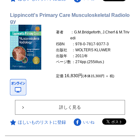
Lippincott's Primary Care Musculoskeletal Radiolo
gy
著者
：G.M.Bridgeforth, J.Cherf & M.Triv
edi
ISBN
：978-0-7817-9377-3
出版社
：WOLTERS KLUWER
出版年
：2011年
ページ数
：274pp.(255illus.)
16,830円
定価
(本体15,300円 ＋ 税)
詳しく見る
ほしいものリストに登録
いいね