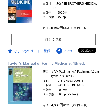
出版社
：JAYPEE BROTHERS MEDICAL
PUB
出版年
：2015年
ページ数
：459pp.
15,950円
定価
(本体14,500円 ＋ 税)
詳しく見る
ほしいものリストに登録
いいね
Taylor's Manual of Family Medicine, 4th ed.
著者
：P.M.Paulman, A.A.Paulman, K.J.Jar
zynka, et al.(eds.)
ISBN
：978-1-4963-0068-3
出版社
：WOLTERS KLUWER
出版年
：2015年
ページ数
：864pp.(25illus.)
14,839円
定価
(本体13,490円 ＋ 税)