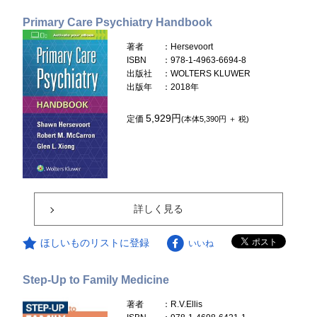
Primary Care Psychiatry Handbook
著者
：Hersevoort
ISBN
：978-1-4963-6694-8
出版社
：WOLTERS KLUWER
出版年
：2018年
5,929円
定価
(本体5,390円 ＋ 税)
詳しく見る
ほしいものリストに登録
いいね
Step-Up to Family Medicine
著者
：R.V.Ellis