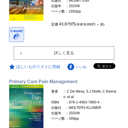
出版社
：MOSBY USA
出版年
：2020年
ページ数
：1693pp.
43,879円
定価
(本体39,890円 ＋ 税)
詳しく見る
ほしいものリストに登録
いいね
Primary Care Pain Management
著者
：C.De Mesa, S.J.Sheth, C.Keena
n, et al.
ISBN
：978-1-4963-7880-4
出版社
：WOLTERS KLUWER
出版年
：2020年
ページ数
：309pp.