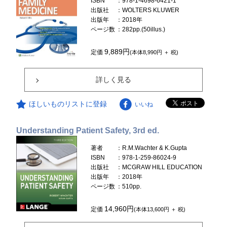
ISBN
：978-1-4698-6421-1
出版社
：WOLTERS KLUWER
出版年
：2018年
ページ数
：282pp.(50illus.)
9,889円
定価
(本体8,990円 ＋ 税)
詳しく見る
ほしいものリストに登録
いいね
Understanding Patient Safety, 3rd ed.
著者
：R.M.Wachter & K.Gupta
ISBN
：978-1-259-86024-9
出版社
：MCGRAW HILL EDUCATION
出版年
：2018年
ページ数
：510pp.
14,960円
定価
(本体13,600円 ＋ 税)