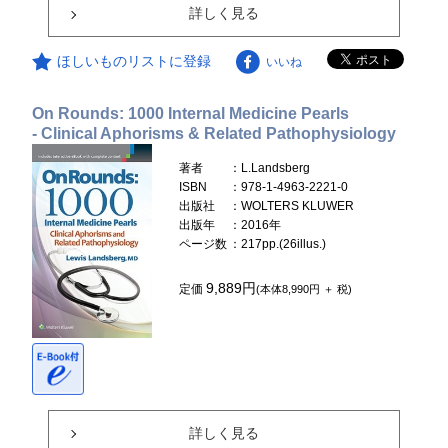
詳しく見る
ほしいものリストに登録
いいね
On Rounds: 1000 Internal Medicine Pearls
- Clinical Aphorisms & Related Pathophysiology
著者
：L.Landsberg
ISBN
：978-1-4963-2221-0
出版社
：WOLTERS KLUWER
出版年
：2016年
ページ数
：217pp.(26illus.)
9,889円
定価
(本体8,990円 ＋ 税)
詳しく見る