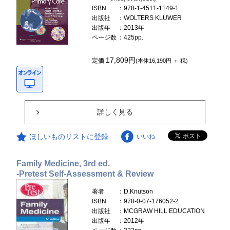
ISBN
：978-1-4511-1149-1
出版社
：WOLTERS KLUWER
出版年
：2013年
ページ数
：425pp.
17,809円
定価
(本体16,190円 ＋ 税)
詳しく見る
ほしいものリストに登録
いいね
Family Medicine, 3rd ed.
-Pretest Self-Assessment & Review
著者
：D.Knutson
ISBN
：978-0-07-176052-2
出版社
：MCGRAW HILL EDUCATION
出版年
：2012年