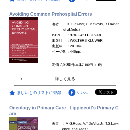
Avoiding Common Prehospital Errors
著者
：B.J.Lawner, C.M.Slovis, R.Fowler,
et al.(eds.)
ISBN
：978-1-4511-3159-8
出版社
：WOLTERS KLUWER
出版年
：2013年
ページ数
：440pp.
7,909円
定価
(本体7,190円 ＋ 税)
詳しく見る
ほしいものリストに登録
いいね
Oncology in Primary Care : Lippincott's Primary C
are
著者
：M.G.Rose, V.T.DeVita,Jr., T.S.Lawr
ence, et al.(eds.)