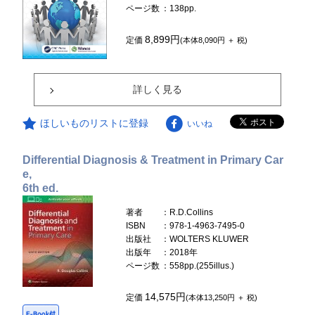
ページ数
：138pp.
8,899円
定価
(本体8,090円 ＋ 税)
詳しく見る
ほしいものリストに登録
いいね
Differential Diagnosis & Treatment in Primary Car
e,
6th ed.
著者
：R.D.Collins
ISBN
：978-1-4963-7495-0
出版社
：WOLTERS KLUWER
出版年
：2018年
ページ数
：558pp.(255illus.)
14,575円
定価
(本体13,250円 ＋ 税)