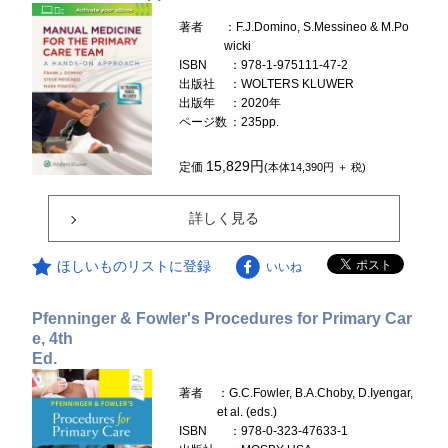
著者
：F.J.Domino, S.Messineo & M.Po
wicki
ISBN
：978-1-975111-47-2
出版社
：WOLTERS KLUWER
出版年
：2020年
ページ数
：235pp.
15,829円
定価
(本体14,390円 ＋ 税)
詳しく見る
ほしいものリストに登録
いいね
Pfenninger & Fowler's Procedures for Primary Car
e, 4th
Ed.
著者
：G.C.Fowler, B.A.Choby, D.Iyengar,
et al. (eds.)
ISBN
：978-0-323-47633-1