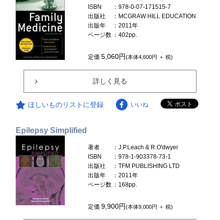
ISBN
：978-0-07-171515-7
出版社
：MCGRAW HILL EDUCATION
出版年
：2011年
ページ数
：402pp.
5,060円
定価
(本体4,600円 ＋ 税)
詳しく見る
ほしいものリストに登録
いいね
Epilepsy Simplified
著者
：J.P.Leach & R.O'dwyer
ISBN
：978-1-903378-73-1
出版社
：TFM PUBLISHING LTD
出版年
：2011年
ページ数
：168pp.
9,900円
定価
(本体9,000円 ＋ 税)