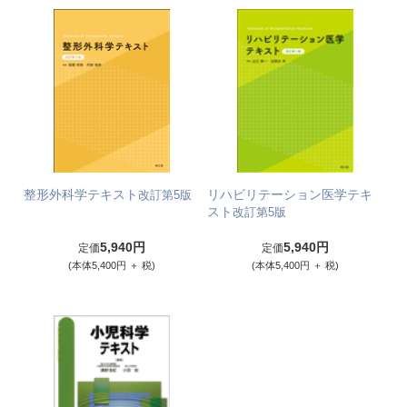
整形外科学テキスト
リハビリテーション医学テキ
改訂第5版
スト
改訂第5版
5,940円
5,940円
定価
定価
(本体5,400円 ＋ 税)
(本体5,400円 ＋ 税)