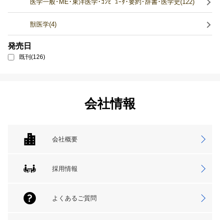
医学一般･ME･東洋医学･ｺﾝﾋﾟｭｰﾀ･要約･辞書･医学史(122)
獣医学(4)
発売日
既刊(126)
会社情報
会社概要
採用情報
よくあるご質問