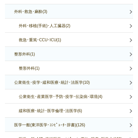
外科･救急･麻酔(3)
外科･移植(手術)･人工臓器(2)
救急･重篤･CCU･ICU(1)
整形外科(1)
整形外科(1)
公衆衛生･疫学･緩和医療･統計･法医学(10)
公衆衛生･産業医学･予防･疫学･伝染病･環境(4)
緩和医療･統計･医学倫理･法医学(6)
医学一般(東洋医学･ｺﾝﾋﾟｭｰﾀ･辞書)(126)