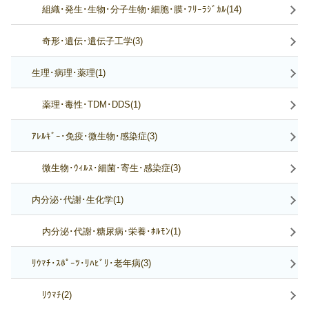
組織･発生･生物･分子生物･細胞･膜･ﾌﾘｰﾗｼﾞｶﾙ(14)
奇形･遺伝･遺伝子工学(3)
生理･病理･薬理(1)
薬理･毒性･TDM･DDS(1)
ｱﾚﾙｷﾞｰ･免疫･微生物･感染症(3)
微生物･ｳｨﾙｽ･細菌･寄生･感染症(3)
内分泌･代謝･生化学(1)
内分泌･代謝･糖尿病･栄養･ﾎﾙﾓﾝ(1)
ﾘｳﾏﾁ･ｽﾎﾟｰﾂ･ﾘﾊﾋﾞﾘ･老年病(3)
ﾘｳﾏﾁ(2)