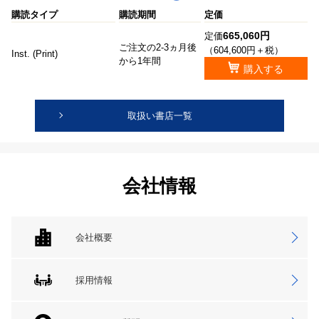
購読タイプ
購読期間
定価
665,060円
定価
ご注文の2-3ヵ月後
（604,600円＋税）
Inst. (Print)
から1年間
購入する
取扱い書店一覧
会社情報
会社概要
採用情報