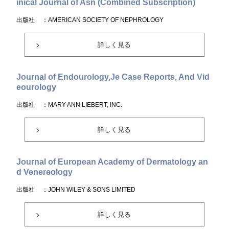
inical Journal of Asn (Combined Subscription)
出版社
：AMERICAN SOCIETY OF NEPHROLOGY
詳しく見る
Journal of Endourology,Je Case Reports, And Vid
eourology
出版社
：MARY ANN LIEBERT, INC.
詳しく見る
Journal of European Academy of Dermatology an
d Venereology
出版社
：JOHN WILEY & SONS LIMITED
詳しく見る