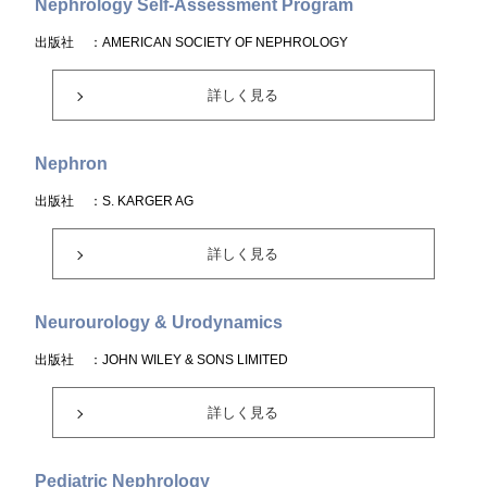
Nephrology Self-Assessment Program
出版社
：AMERICAN SOCIETY OF NEPHROLOGY
詳しく見る
Nephron
出版社
：S. KARGER AG
詳しく見る
Neurourology & Urodynamics
出版社
：JOHN WILEY & SONS LIMITED
詳しく見る
Pediatric Nephrology