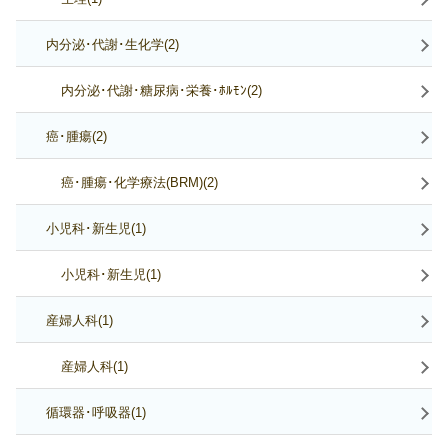
内分泌･代謝･生化学(2)
内分泌･代謝･糖尿病･栄養･ﾎﾙﾓﾝ(2)
癌･腫瘍(2)
癌･腫瘍･化学療法(BRM)(2)
小児科･新生児(1)
小児科･新生児(1)
産婦人科(1)
産婦人科(1)
循環器･呼吸器(1)