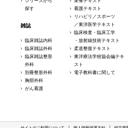
シリーズから
栄養テキスト
探す
看護テキスト
リハビリ／スポーツ
／東洋医学テキスト
雑誌
臨床検査・臨床工学
臨床雑誌内科
・放射線技術テキスト
臨床雑誌外科
柔道整復テキスト
臨床雑誌整形
東洋療法学校協会編テキ
外科
スト
別冊整形外科
電子教科書に関して
胸部外科
がん看護
サイトのご利用について
個人情報保護方針
特定商