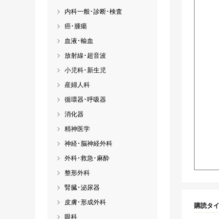
内科一般･診断･検査
癌･腫瘍
血液･輸血
放射線･超音波
小児科･新生児
産婦人科
循環器･呼吸器
消化器
精神医学
神経･脳神経外科
外科･救急･麻酔
整形外科
腎臓･泌尿器
皮膚･形成外科
購読タ
眼科