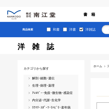
書 籍
和書
洋書
洋雑誌
商品検索
洋雑誌
ホーム
カテゴリから探す
解剖･細胞･遺伝
生理･病理･薬理
ｱﾚﾙｷﾞｰ･免疫･微生物･感染症
内分泌･代謝･生化学
ﾘｳﾏﾁ･ｽﾎﾟｰﾂ･ﾘﾊﾋﾞﾘ･老年病