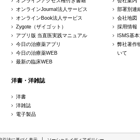
オンラインアクセス権付き書籍
会社案内
オンラインJournal法人サービス
部署別連
オンラインBook法人サービス
会社地図
Zygote（ザイゴット）
採用情報
アプリ版 当直医実践マニュアル
ISMS基
今日の治療薬アプリ
弊社著作
今日の治療薬WEB
いて
最新の臨床WEB
洋書・洋雑誌
洋書
洋雑誌
電子製品
取引法に基づく表示
ソーシャルメディアポリシー