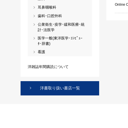
Online 
耳鼻咽喉科
歯科･口腔外科
公衆衛生･疫学･緩和医療･統
計･法医学
医学一般(東洋医学･ｺﾝﾋﾟｭｰ
ﾀ･辞書)
看護
洋雑誌年間購読について
洋書取り扱い書店一覧