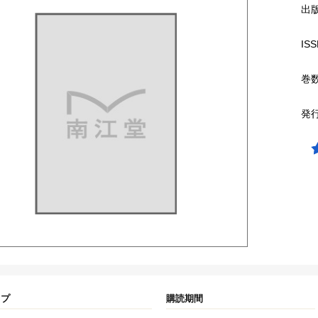
出
ISS
巻
発
イプ
購読期間