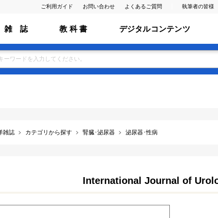
ご利用ガイド
お問い合わせ
よくあるご質問
執筆者の皆様
雑 誌
教 科 書
デジタルコンテンツ
洋雑誌
カテゴリから探す
腎臓･泌尿器
泌尿器･性病
International Journal of Urol