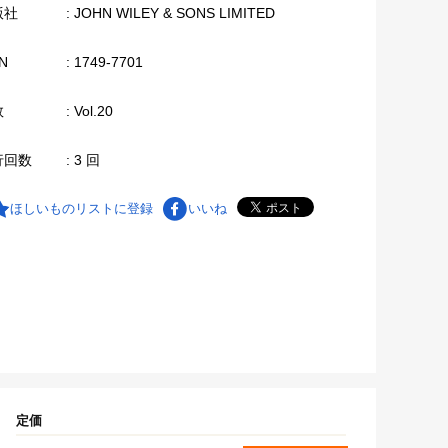
版社
: JOHN WILEY & SONS LIMITED
N
: 1749-7701
数
: Vol.20
行回数
: 3 回
ほしいものリストに登録
いいね
定価