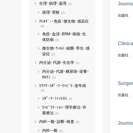
Journa
生理･病理･薬理
(2)
病理･実験
(2)
出版社
ｱﾚﾙｷﾞｰ･免疫･微生物･感染症
(4)
免疫･血清･BRM･移植･生
体防御
(3)
Clinic
微生物･ｳｨﾙｽ･細菌･寄生･感
染症
(1)
出版社
内分泌･代謝･生化学
(1)
内分泌･代謝･糖尿病･栄養･
ﾎﾙﾓﾝ
(1)
Surge
ﾘｳﾏﾁ･ｽﾎﾟｰﾂ･ﾘﾊﾋﾞﾘ･老年病
(3)
出版社
ｽﾎﾟｰﾂ･ﾌｨｯﾄﾈｽ
(2)
ﾘﾊﾋﾞﾘﾃｰｼｮﾝ･理学療法･作
業療法
(1)
内科一般･診断･検査
(2)
Journa
内科一般
(1)