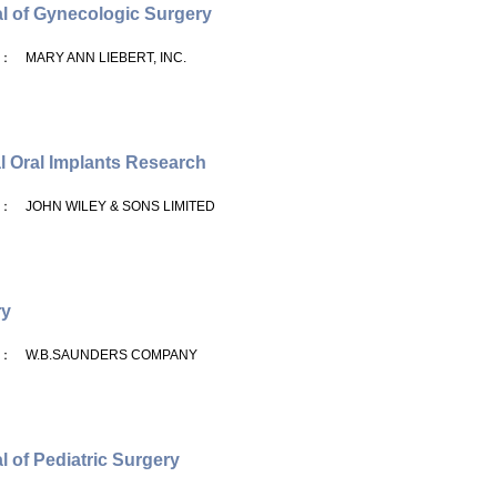
l of Gynecologic Surgery
： MARY ANN LIEBERT, INC.
al Oral Implants Research
： JOHN WILEY & SONS LIMITED
ry
： W.B.SAUNDERS COMPANY
l of Pediatric Surgery