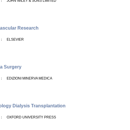
： JOHN WILEY & SONS LIMITED
ascular Research
： ELSEVIER
a Surgery
： EDIZIONI MINERVA MEDICA
logy Dialysis Transplantation
： OXFORD UNIVERSITY PRESS