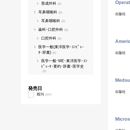
Operat
形成外科
(1)
耳鼻咽喉科
(2)
出版社
耳鼻咽喉科
(2)
歯科･口腔外科
(3)
口腔外科
(3)
Americ
医学一般(東洋医学･ｺﾝﾋﾟｭｰ
ﾀ･辞書)
出版社
(2)
医学一般･ME･東洋医学･ｺﾝ
ﾋﾟｭｰﾀ･要約･辞書･医学史
(2)
Medsu
発売日
出版社
既刊
(107)
Micros