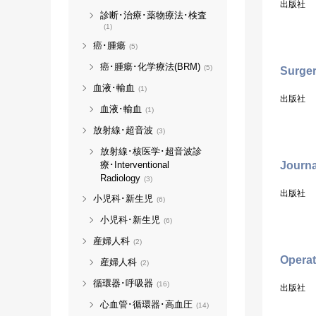
出版社
診断･治療･薬物療法･検査
(1)
癌･腫瘍
(5)
癌･腫瘍･化学療法(BRM)
(5)
Surger
血液･輸血
(1)
出版社
血液･輸血
(1)
放射線･超音波
(3)
放射線･核医学･超音波診
療･Interventional
Journa
Radiology
(3)
出版社
小児科･新生児
(6)
小児科･新生児
(6)
産婦人科
(2)
Operat
産婦人科
(2)
循環器･呼吸器
(16)
出版社
心血管･循環器･高血圧
(14)