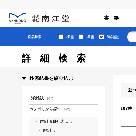
書 籍
和書
洋書
洋雑誌
商品検索
詳細検索
検索結果を絞り込む
並
洋雑誌
(107)
107
件
カテゴリから探す
(107)
解剖･細胞･遺伝
(1)
解剖
(1)