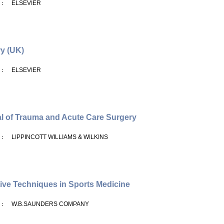
： ELSEVIER
y (UK)
： ELSEVIER
l of Trauma and Acute Care Surgery
： LIPPINCOTT WILLIAMS & WILKINS
ive Techniques in Sports Medicine
： W.B.SAUNDERS COMPANY