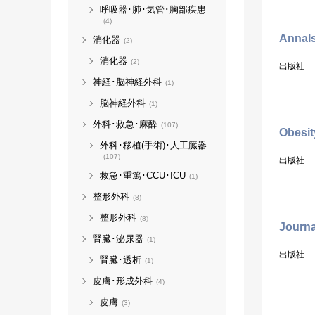
呼吸器･肺･気管･胸部疾患
(4)
Annals
消化器
(2)
消化器
(2)
出版社
神経･脳神経外科
(1)
脳神経外科
(1)
外科･救急･麻酔
(107)
Obesit
外科･移植(手術)･人工臓器
(107)
出版社
救急･重篤･CCU･ICU
(1)
整形外科
(8)
整形外科
(8)
Journa
腎臓･泌尿器
(1)
出版社
腎臓･透析
(1)
皮膚･形成外科
(4)
皮膚
(3)