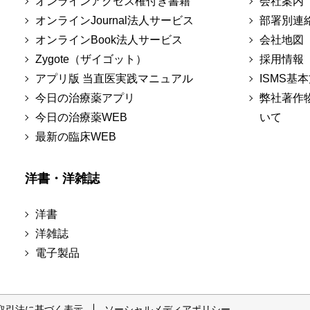
オンラインアクセス権付き書籍
会社案内
オンラインJournal法人サービス
部署別連
オンラインBook法人サービス
会社地図
Zygote（ザイゴット）
採用情報
アプリ版 当直医実践マニュアル
ISMS基
今日の治療薬アプリ
弊社著作
今日の治療薬WEB
いて
最新の臨床WEB
洋書・洋雑誌
洋書
洋雑誌
電子製品
取引法に基づく表示
ソーシャルメディアポリシー