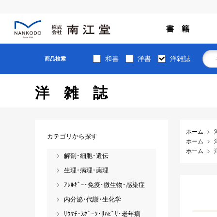
書 籍
和書
洋書
洋雑誌
商品検索
洋雑誌
ホーム
カテゴリから探す
ホーム
ホーム
解剖･細胞･遺伝
生理･病理･薬理
ｱﾚﾙｷﾞｰ･免疫･微生物･感染症
内分泌･代謝･生化学
ﾘｳﾏﾁ･ｽﾎﾟｰﾂ･ﾘﾊﾋﾞﾘ･老年病