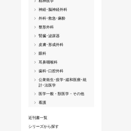
精神医学
神経･脳神経外科
外科･救急･麻酔
整形外科
腎臓･泌尿器
皮膚･形成外科
眼科
耳鼻咽喉科
歯科･口腔外科
公衆衛生･疫学･緩和医療･統
計･法医学
医学一般・獣医学・その他
看護
近刊書一覧
シリーズから探す