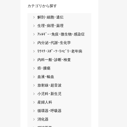
カテゴリから探す
解剖･細胞･遺伝
生理･病理･薬理
ｱﾚﾙｷﾞｰ･免疫･微生物･感染症
内分泌･代謝･生化学
ﾘｳﾏﾁ･ｽﾎﾟｰﾂ･ﾘﾊﾋﾞﾘ･老年病
内科一般･診断･検査
癌･腫瘍
血液･輸血
放射線･超音波
小児科･新生児
産婦人科
循環器･呼吸器
消化器