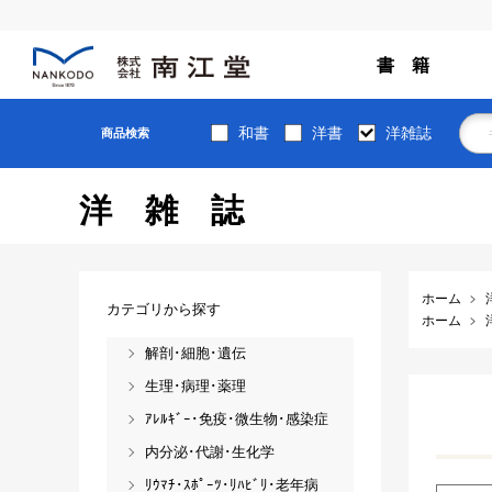
書 籍
和書
洋書
洋雑誌
商品検索
洋雑誌
ホーム
カテゴリから探す
ホーム
解剖･細胞･遺伝
生理･病理･薬理
ｱﾚﾙｷﾞｰ･免疫･微生物･感染症
内分泌･代謝･生化学
ﾘｳﾏﾁ･ｽﾎﾟｰﾂ･ﾘﾊﾋﾞﾘ･老年病