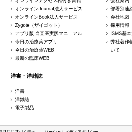
オンラインアクセス権付き書籍
会社案内
オンラインJournal法人サービス
部署別連
オンラインBook法人サービス
会社地図
Zygote（ザイゴット）
採用情報
アプリ版 当直医実践マニュアル
ISMS基
今日の治療薬アプリ
弊社著作
今日の治療薬WEB
いて
最新の臨床WEB
洋書・洋雑誌
洋書
洋雑誌
電子製品
取引法に基づく表示
ソーシャルメディアポリシー