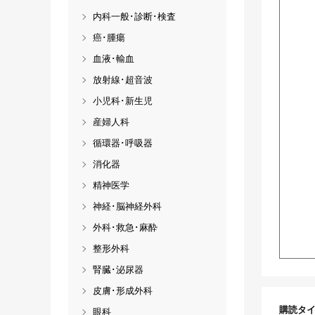
内科一般･診断･検査
癌･腫瘍
血液･輸血
放射線･超音波
小児科･新生児
産婦人科
循環器･呼吸器
消化器
精神医学
神経･脳神経外科
外科･救急･麻酔
整形外科
腎臓･泌尿器
皮膚･形成外科
購読タ
眼科