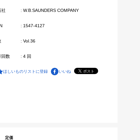
版社
: W.B.SAUNDERS COMPANY
N
: 1547-4127
数
: Vol.36
行回数
: 4 回
ほしいものリストに登録
いいね
定価