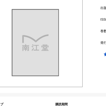
出
ISS
巻
発
イプ
購読期間