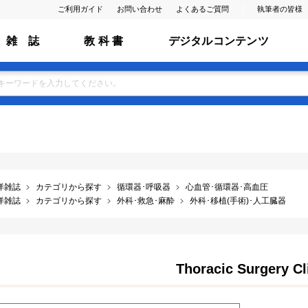
ご利用ガイド
お問い合わせ
よくあるご質問
執筆者の皆様
雑 誌
教 科 書
デジタルコンテンツ
洋雑誌
カテゴリから探す
循環器･呼吸器
心血管･循環器･高血圧
洋雑誌
カテゴリから探す
外科･救急･麻酔
外科･移植(手術)･人工臓器
Thoracic Surgery Cl