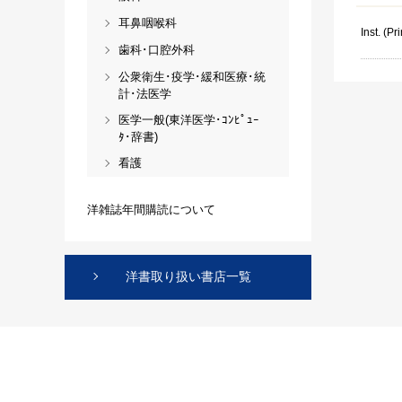
耳鼻咽喉科
Inst. (Pri
歯科･口腔外科
公衆衛生･疫学･緩和医療･統
計･法医学
医学一般(東洋医学･ｺﾝﾋﾟｭｰ
ﾀ･辞書)
看護
洋雑誌年間購読について
洋書取り扱い書店一覧