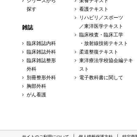
シリーズから
栄養テキスト
探す
看護テキスト
リハビリ／スポーツ
／東洋医学テキスト
雑誌
臨床検査・臨床工学
臨床雑誌内科
・放射線技術テキスト
臨床雑誌外科
柔道整復テキスト
臨床雑誌整形
東洋療法学校協会編テキ
外科
スト
別冊整形外科
電子教科書に関して
胸部外科
がん看護
サイトのご利用について
個人情報保護方針
特定商