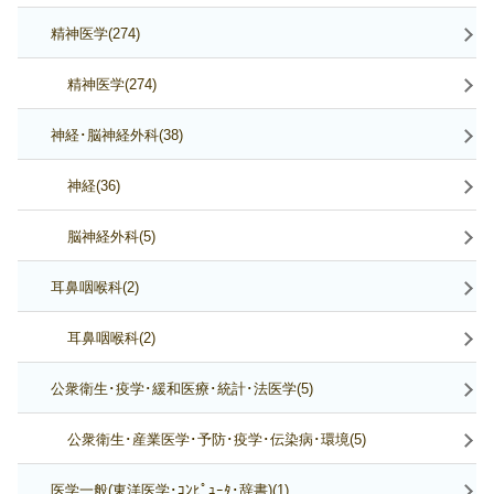
精神医学(274)
精神医学(274)
神経･脳神経外科(38)
神経(36)
脳神経外科(5)
耳鼻咽喉科(2)
耳鼻咽喉科(2)
公衆衛生･疫学･緩和医療･統計･法医学(5)
公衆衛生･産業医学･予防･疫学･伝染病･環境(5)
医学一般(東洋医学･ｺﾝﾋﾟｭｰﾀ･辞書)(1)