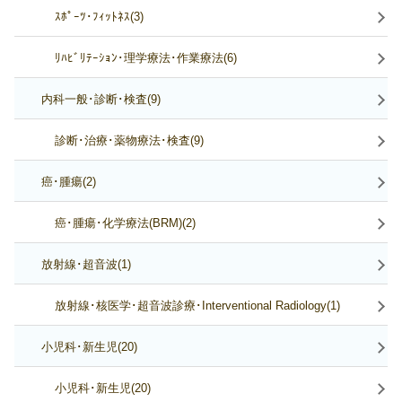
ｽﾎﾟｰﾂ･ﾌｨｯﾄﾈｽ(3)
ﾘﾊﾋﾞﾘﾃｰｼｮﾝ･理学療法･作業療法(6)
内科一般･診断･検査(9)
診断･治療･薬物療法･検査(9)
癌･腫瘍(2)
癌･腫瘍･化学療法(BRM)(2)
放射線･超音波(1)
放射線･核医学･超音波診療･Interventional Radiology(1)
小児科･新生児(20)
小児科･新生児(20)