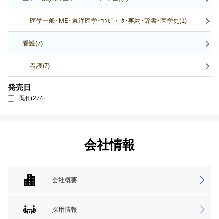
医学一般･ME･東洋医学･ｺﾝﾋﾟｭｰﾀ･要約･辞書･医学史(1)
看護(7)
看護(7)
発売日
既刊(274)
会社情報
会社概要
採用情報