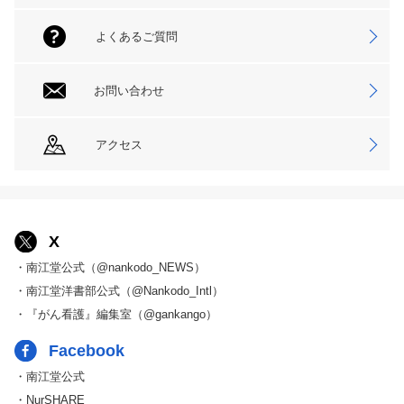
よくあるご質問
お問い合わせ
アクセス
X
・南江堂公式（@nankodo_NEWS）
・南江堂洋書部公式（@Nankodo_Intl）
・『がん看護』編集室（@gankango）
Facebook
・南江堂公式
・NurSHARE