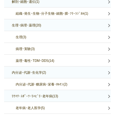
解剖･細胞･遺伝(1)
組織･発生･生物･分子生物･細胞･膜･ﾌﾘｰﾗｼﾞｶﾙ(1)
生理･病理･薬理(20)
生理(3)
病理･実験(3)
薬理･毒性･TDM･DDS(14)
内分泌･代謝･生化学(2)
内分泌･代謝･糖尿病･栄養･ﾎﾙﾓﾝ(2)
ﾘｳﾏﾁ･ｽﾎﾟｰﾂ･ﾘﾊﾋﾞﾘ･老年病(13)
老年病･老人医学(5)