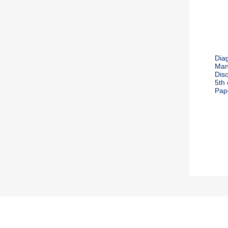
Diag
Man
Diso
5th
Pap