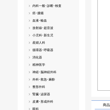
内科一般･診断･検査
癌･腫瘍
血液･輸血
放射線･超音波
小児科･新生児
産婦人科
循環器･呼吸器
消化器
精神医学
神経･脳神経外科
外科･救急･麻酔
整形外科
腎臓･泌尿器
皮膚･形成外科
商品
眼科