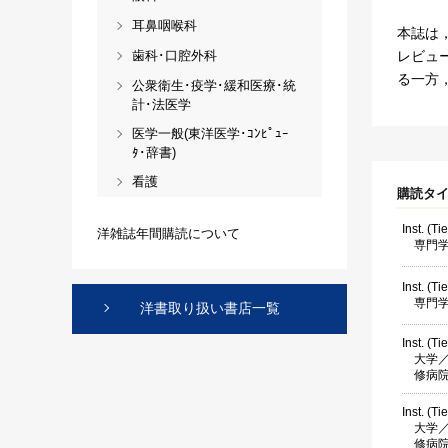
耳鼻咽喉科
本誌は
レビュ
歯科･口腔外科
る一方
公衆衛生･疫学･緩和医療･統
計･法医学
医学一般(東洋医学･ｺﾝﾋﾟｭｰ
ﾀ･辞書)
看護
購読タ
Inst. (Ti
洋雑誌年間購読について
専門学
Inst. (Ti
専門学
洋書取り扱い書店一覧
Inst. (Ti
大学／
修病
Inst. (Ti
大学／
修病