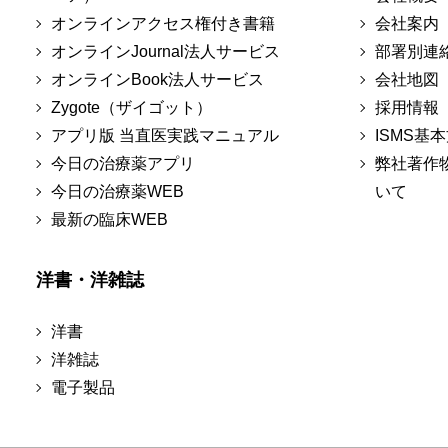
オンラインアクセス権付き書籍
会社案内
オンラインJournal法人サービス
部署別連
オンラインBook法人サービス
会社地図
Zygote（ザイゴット）
採用情報
アプリ版 当直医実践マニュアル
ISMS基
今日の治療薬アプリ
弊社著作
今日の治療薬WEB
いて
最新の臨床WEB
洋書・洋雑誌
洋書
洋雑誌
電子製品