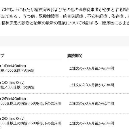
，70年以上にわたり精神病医およびその他の医療従事者が必要とする精
ー誌である． うつ病，双極性障害，統合失調症，不安神経症，依存症，P
，精神疾患の診断と治療の最新の進展について検討する．臨床医にさま
イプ
購読期間
er 1/Print&Online)
ご注文の2-3ヵ月後から1年間
校／500床以下の病院
er 1/Online Only)
ご注文の2-3ヵ月後から1年間
校／500床以下の病院
er 2/Print&Online)
500床以上の病院／500床以下の臨床研
ご注文の2-3ヵ月後から1年間
院
er 2/Online Only)
500床以上の病院／500床以下の臨床研
ご注文の2-3ヵ月後から1年間
院