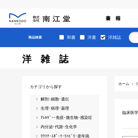
書 籍
和書
洋書
洋雑誌
商品検索
洋雑誌
ホーム
カテゴリから探す
解剖･細胞･遺伝
生理･病理･薬理
臨床医
ｱﾚﾙｷﾞｰ･免疫･微生物･感染症
内分泌･代謝･生化学
ﾘｳﾏﾁ･ｽﾎﾟｰﾂ･ﾘﾊﾋﾞﾘ･老年病