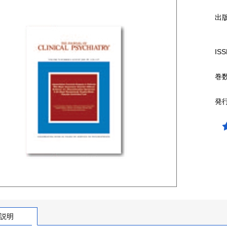
出
ISS
巻
発
説明