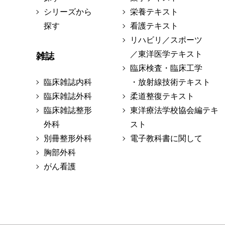
シリーズから
栄養テキスト
探す
看護テキスト
リハビリ／スポーツ
／東洋医学テキスト
雑誌
臨床検査・臨床工学
臨床雑誌内科
・放射線技術テキスト
臨床雑誌外科
柔道整復テキスト
臨床雑誌整形
東洋療法学校協会編テキ
外科
スト
別冊整形外科
電子教科書に関して
胸部外科
がん看護