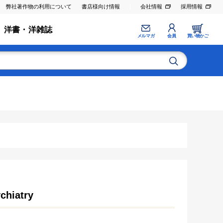
弊社著作物の利用について
書店様向け情報
会社情報
採用情報
洋書・洋雑誌
メルマガ
会員
買い物かご
ychiatry