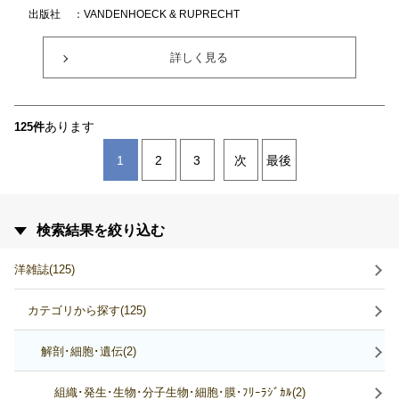
出版社
：VANDENHOECK & RUPRECHT
詳しく見る
あります
125件
1
2
3
次
最後
検索結果を絞り込む
洋雑誌(125)
カテゴリから探す(125)
解剖･細胞･遺伝(2)
組織･発生･生物･分子生物･細胞･膜･ﾌﾘｰﾗｼﾞｶﾙ(2)