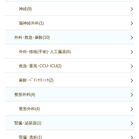
神経(9)
脳神経外科(1)
外科･救急･麻酔(10)
外科･移植(手術)･人工臓器(6)
救急･重篤･CCU･ICU(2)
麻酔･ﾍﾟｲﾝｸﾘﾆｯｸ(2)
整形外科(4)
整形外科(4)
腎臓･泌尿器(1)
腎臓･透析(1)