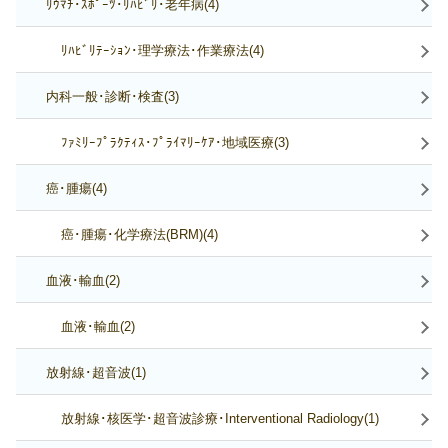
ﾘｳﾏﾁ･ｽﾎﾟｰﾂ･ﾘﾊﾋﾞﾘ･老年病(4)
ﾘﾊﾋﾞﾘﾃｰｼｮﾝ･理学療法･作業療法(4)
内科一般･診断･検査(3)
ﾌｧﾐﾘｰﾌﾟﾗｸﾃｨｽ･ﾌﾟﾗｲﾏﾘｰｹｱ･地域医療(3)
癌･腫瘍(4)
癌･腫瘍･化学療法(BRM)(4)
血液･輸血(2)
血液･輸血(2)
放射線･超音波(1)
放射線･核医学･超音波診療･Interventional Radiology(1)