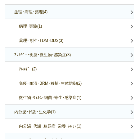
生理･病理･薬理(4)
病理･実験(1)
薬理･毒性･TDM･DDS(3)
ｱﾚﾙｷﾞｰ･免疫･微生物･感染症(3)
ｱﾚﾙｷﾞｰ(2)
免疫･血清･BRM･移植･生体防御(2)
微生物･ｳｨﾙｽ･細菌･寄生･感染症(1)
内分泌･代謝･生化学(1)
内分泌･代謝･糖尿病･栄養･ﾎﾙﾓﾝ(1)