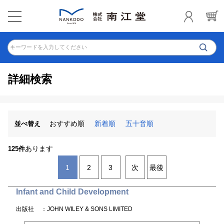
キーワードを入力してください
詳細検索
おすすめ順
新着順
五十音順
並べ替え
あります
125件
1
2
3
次
最後
Infant and Child Development
出版社
：JOHN WILEY & SONS LIMITED