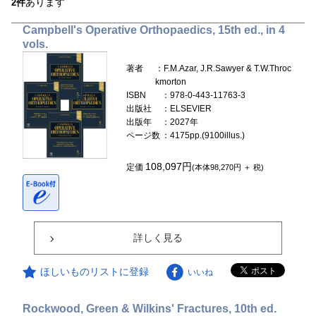
あります
2件
Campbell's Operative Orthopaedics, 15th ed., in 4
vols.
著者
：F.M.Azar, J.R.Sawyer & T.W.Throc
kmorton
ISBN
：978-0-443-11763-3
出版社
：ELSEVIER
出版年
：2027年
ページ数
：4175pp.(9100illus.)
108,097円
定価
(本体98,270円 ＋ 税)
詳しく見る
ほしいものリストに登録
いいね
Rockwood, Green & Wilkins' Fractures, 10th ed.