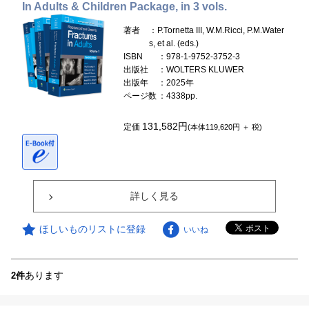
In Adults & Children Package, in 3 vols.
著者
：P.Tornetta III, W.M.Ricci, P.M.Water
s, et al. (eds.)
ISBN
：978-1-9752-3752-3
出版社
：WOLTERS KLUWER
出版年
：2025年
ページ数
：4338pp.
131,582円
定価
(本体119,620円 ＋ 税)
詳しく見る
ほしいものリストに登録
いいね
あります
2件