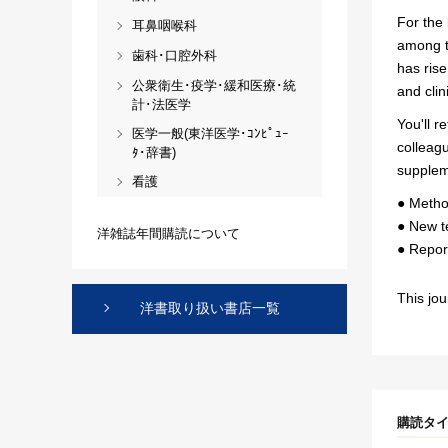
For the 
耳鼻咽喉科
among t
歯科･口腔外科
has rise
公衆衛生･疫学･緩和医療･統
and clin
計･法医学
You'll r
医学一般(東洋医学･ｺﾝﾋﾟｭｰ
colleag
ﾀ･辞書)
suppleme
看護
● Method
● New t
洋雑誌年間購読について
● Repor
This jo
洋書取り扱い書店一覧
購読タ