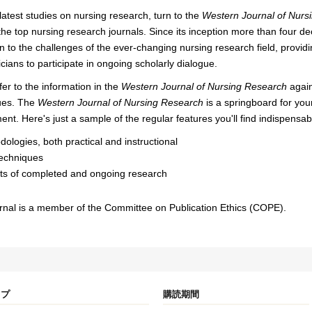
latest studies on nursing research, turn to the
Western Journal of Nurs
he top nursing research journals. Since its inception more than four d
n to the challenges of the ever-changing nursing research field, provid
icians to participate in ongoing scholarly dialogue.
efer to the information in the
Western Journal of Nursing Research
again
ues. The
Western Journal of Nursing Research
is a springboard for you
nt. Here's just a sample of the regular features you'll find indispensa
ologies, both practical and instructional
echniques
ts of completed and ongoing research
urnal is a member of the Committee on Publication Ethics (COPE).
イプ
購読期間