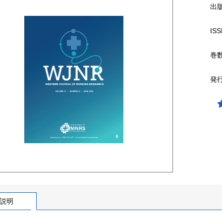
出
ISS
巻
発
説明