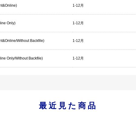
int&Online)
1-12月
line Only)
1-12月
rint&Online/Without Backfile)
1-12月
nline Only/Without Backfile)
1-12月
最近見た商品