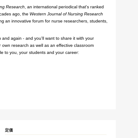
ing Research
, an international periodical that's ranked
ecades ago, the
Western Journal of Nursing Research
ing an innovative forum for nurse researchers, students,
 and again - and you'll want to share it with your
r own research as well as an effective classroom
ble to you, your students and your career:
定価