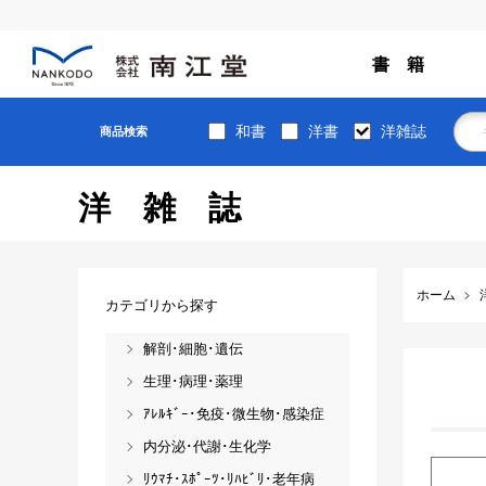
書 籍
和書
洋書
洋雑誌
商品検索
洋雑誌
ホーム
カテゴリから探す
解剖･細胞･遺伝
生理･病理･薬理
ｱﾚﾙｷﾞｰ･免疫･微生物･感染症
内分泌･代謝･生化学
ﾘｳﾏﾁ･ｽﾎﾟｰﾂ･ﾘﾊﾋﾞﾘ･老年病