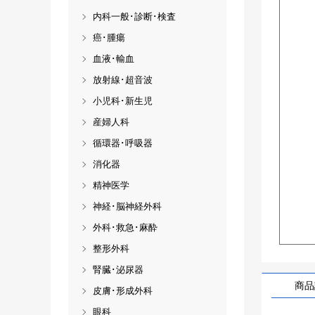
内科一般･診断･検査
癌･腫瘍
血液･輸血
放射線･超音波
小児科･新生児
産婦人科
循環器･呼吸器
消化器
精神医学
神経･脳神経外科
外科･救急･麻酔
整形外科
腎臓･泌尿器
商品
皮膚･形成外科
眼科