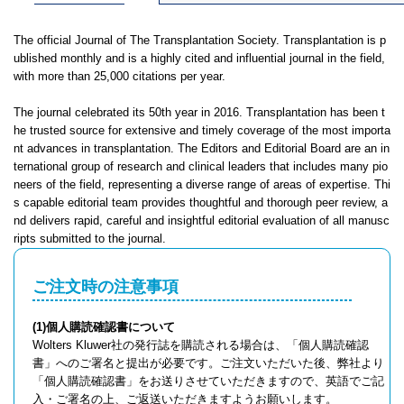
The official Journal of The Transplantation Society. Transplantation is p
ublished monthly and is a highly cited and influential journal in the field,
with more than 25,000 citations per year.
The journal celebrated its 50th year in 2016. Transplantation has been t
he trusted source for extensive and timely coverage of the most importa
nt advances in transplantation. The Editors and Editorial Board are an in
ternational group of research and clinical leaders that includes many pio
neers of the field, representing a diverse range of areas of expertise. Thi
s capable editorial team provides thoughtful and thorough peer review, a
nd delivers rapid, careful and insightful editorial evaluation of all manusc
ripts submitted to the journal.
ご注文時の注意事項
(1)個人購読確認書について
Wolters Kluwer社の発行誌を購読される場合は、「個人購読確認
書」へのご署名と提出が必要です。ご注文いただいた後、弊社より
「個人購読確認書」をお送りさせていただきますので、英語でご記
入・ご署名の上、ご返送いただきますようお願いします。