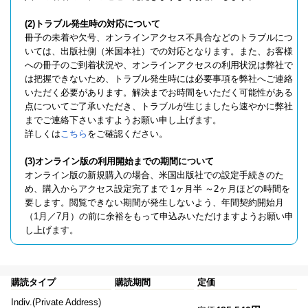
(2)トラブル発生時の対応について
冊子の未着や欠号、オンラインアクセス不具合などのトラブルにつ
いては、出版社側（米国本社）での対応となります。また、お客様
への冊子のご到着状況や、オンラインアクセスの利用状況は弊社で
は把握できないため、トラブル発生時には必要事項を弊社へご連絡
いただく必要があります。解決までお時間をいただく可能性がある
点についてご了承いただき、トラブルが生じましたら速やかに弊社
までご連絡下さいますようお願い申し上げます。
詳しくは
こちら
をご確認ください。
(3)オンライン版の利用開始までの期間について
オンライン版の新規購入の場合、米国出版社での設定手続きのた
め、購入からアクセス設定完了まで 1ヶ月半 ～2ヶ月ほどの時間を
要します。閲覧できない期間が発生しないよう、年間契約開始月
（1月／7月）の前に余裕をもって申込みいただけますようお願い申
し上げます。
購読タイプ
購読期間
定価
Indiv.(Private Address)