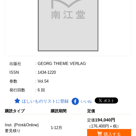
出版社
: GEORG THIEME VERLAG
ISSN
: 1434-1220
巻数
: Vol.54
発行回数
: 6 回
ほしいものリストに登録
いいね
購読タイプ
購読期間
定価
194,040円
定価
Inst. (Print&Online)
（176,400円＋税）
1-12月
要見積り
購入する