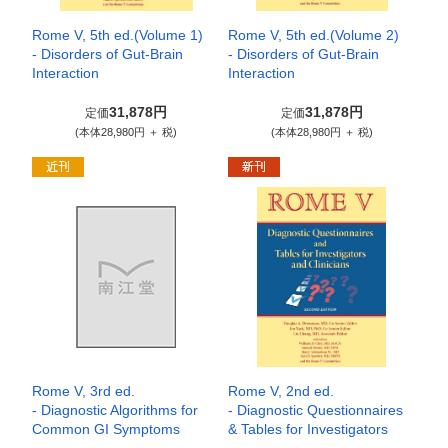
Rome V, 5th ed.(Volume 1)
Rome V, 5th ed.(Volume 2)
- Disorders of Gut-Brain
- Disorders of Gut-Brain
Interaction
Interaction
31,878円
31,878円
定価
定価
(本体28,980円 ＋ 税)
(本体28,980円 ＋ 税)
Rome V, 3rd ed.
Rome V, 2nd ed.
- Diagnostic Algorithms for
- Diagnostic Questionnaires
Common GI Symptoms
& Tables for Investigators