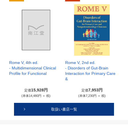
Rome V, 4th ed.
Rome V, 2nd ed.
- Multidimensional Clinical
- Disorders of Gut-Brain
Profile for Functional
Interaction for Primary Care
&
15,928円
7,953円
定価
定価
(本体14,480円 ＋ 税)
(本体7,230円 ＋ 税)
取扱い書店一覧