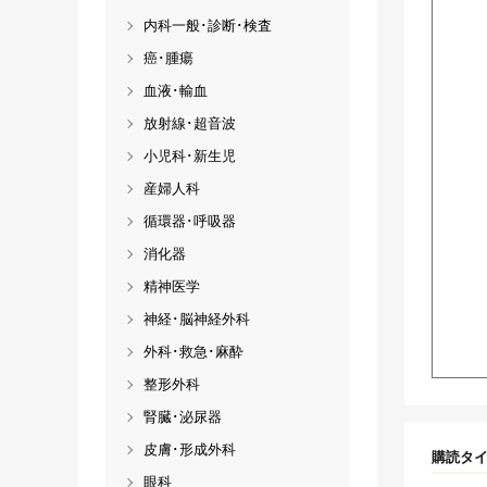
内科一般･診断･検査
癌･腫瘍
血液･輸血
放射線･超音波
小児科･新生児
産婦人科
循環器･呼吸器
消化器
精神医学
神経･脳神経外科
外科･救急･麻酔
整形外科
腎臓･泌尿器
皮膚･形成外科
購読タ
眼科