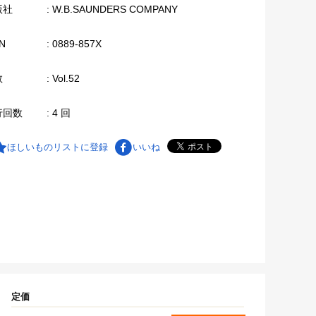
版社
: W.B.SAUNDERS COMPANY
N
: 0889-857X
数
: Vol.52
行回数
: 4 回
ほしいものリストに登録
いいね
定価