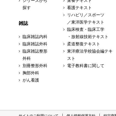
シリーズから
栄養テキスト
探す
看護テキスト
リハビリ／スポーツ
／東洋医学テキスト
雑誌
臨床検査・臨床工学
臨床雑誌内科
・放射線技術テキスト
臨床雑誌外科
柔道整復テキスト
臨床雑誌整形
東洋療法学校協会編テキ
外科
スト
別冊整形外科
電子教科書に関して
胸部外科
がん看護
サイトのご利用について
個人情報保護方針
特定商