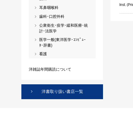
Inst. (Pri
耳鼻咽喉科
歯科･口腔外科
公衆衛生･疫学･緩和医療･統
計･法医学
医学一般(東洋医学･ｺﾝﾋﾟｭｰ
ﾀ･辞書)
看護
洋雑誌年間購読について
洋書取り扱い書店一覧