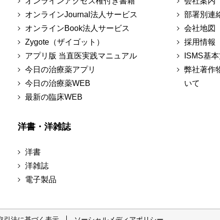
オンラインアクセス権付き書籍
会社案内
オンラインJournal法人サービス
部署別連
オンラインBook法人サービス
会社地図
Zygote（ザイゴット）
採用情報
アプリ版 当直医実践マニュアル
ISMS基
今日の治療薬アプリ
弊社著作
今日の治療薬WEB
いて
最新の臨床WEB
洋書・洋雑誌
洋書
洋雑誌
電子製品
取引法に基づく表示
ソーシャルメディアポリシー