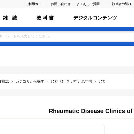
ご利用ガイド
お問い合わせ
よくあるご質問
執筆者の皆様
雑 誌
教 科 書
デジタルコンテンツ
洋雑誌
カテゴリから探す
ﾘｳﾏﾁ･ｽﾎﾟｰﾂ･ﾘﾊﾋﾞﾘ･老年病
ﾘｳﾏﾁ
Rheumatic Disease Clinics of