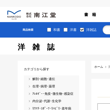
書 籍
和書
洋書
洋雑誌
商品検索
洋雑誌
ホーム
カテゴリから探す
解剖･細胞･遺伝
生理･病理･薬理
ｱﾚﾙｷﾞｰ･免疫･微生物･感染症
内分泌･代謝･生化学
ﾘｳﾏﾁ･ｽﾎﾟｰﾂ･ﾘﾊﾋﾞﾘ･老年病