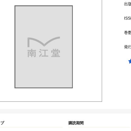
出
ISS
巻
発
イプ
購読期間