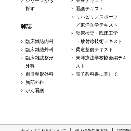
シリーズから
栄養テキスト
探す
看護テキスト
リハビリ／スポーツ
／東洋医学テキスト
雑誌
臨床検査・臨床工学
臨床雑誌内科
・放射線技術テキスト
臨床雑誌外科
柔道整復テキスト
臨床雑誌整形
東洋療法学校協会編テキ
外科
スト
別冊整形外科
電子教科書に関して
胸部外科
がん看護
サイトのご利用について
個人情報保護方針
特定商