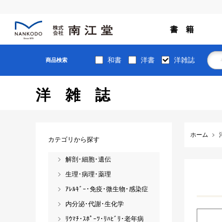
書 籍
和書
洋書
洋雑誌
商品検索
洋雑誌
ホーム
カテゴリから探す
解剖･細胞･遺伝
生理･病理･薬理
ｱﾚﾙｷﾞｰ･免疫･微生物･感染症
内分泌･代謝･生化学
ﾘｳﾏﾁ･ｽﾎﾟｰﾂ･ﾘﾊﾋﾞﾘ･老年病