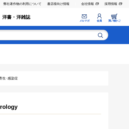
弊社著作物の利用について
書店様向け情報
会社情報
採用情報
洋書・洋雑誌
メルマガ
会員
買い物かご
･寄生･感染症
irology