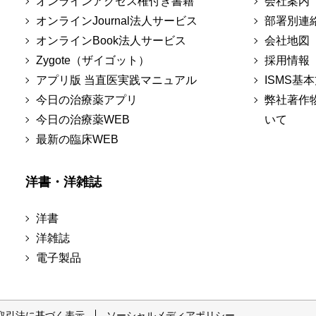
オンラインアクセス権付き書籍
会社案内
オンラインJournal法人サービス
部署別連
オンラインBook法人サービス
会社地図
Zygote（ザイゴット）
採用情報
アプリ版 当直医実践マニュアル
ISMS基
今日の治療薬アプリ
弊社著作
今日の治療薬WEB
いて
最新の臨床WEB
洋書・洋雑誌
洋書
洋雑誌
電子製品
取引法に基づく表示
ソーシャルメディアポリシー