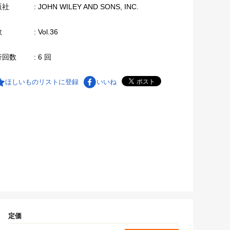
版社
: JOHN WILEY AND SONS, INC.
数
: Vol.36
行回数
: 6 回
ほしいものリストに登録
いいね
定価