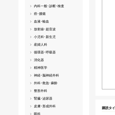
内科一般･診断･検査
癌･腫瘍
血液･輸血
放射線･超音波
小児科･新生児
産婦人科
循環器･呼吸器
消化器
精神医学
神経･脳神経外科
外科･救急･麻酔
整形外科
腎臓･泌尿器
皮膚･形成外科
購読タ
眼科