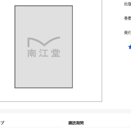
出
巻
発
イプ
購読期間