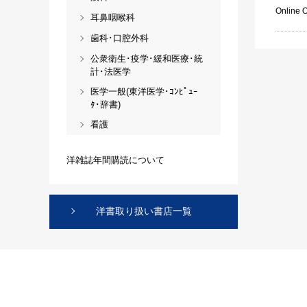
Online 
耳鼻咽喉科
歯科･口腔外科
公衆衛生･疫学･緩和医療･統
計･法医学
医学一般(東洋医学･ｺﾝﾋﾟｭｰ
ﾀ･辞書)
看護
洋雑誌年間購読について
洋書取り扱い書店一覧