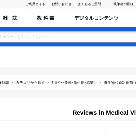
ご利用ガイド
お問い合わせ
よくあるご質問
執筆者の皆様
雑 誌
教 科 書
デジタルコンテンツ
洋雑誌
カテゴリから探す
ｱﾚﾙｷﾞｰ･免疫･微生物･感染症
微生物･ｳｨﾙｽ･細菌
Reviews in Medical V