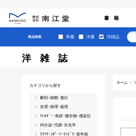
書 籍
和書
洋書
洋雑誌
商品検索
洋雑誌
ホーム
カテゴリから探す
解剖･細胞･遺伝
生理･病理･薬理
ｱﾚﾙｷﾞｰ･免疫･微生物･感染症
内分泌･代謝･生化学
ﾘｳﾏﾁ･ｽﾎﾟｰﾂ･ﾘﾊﾋﾞﾘ･老年病