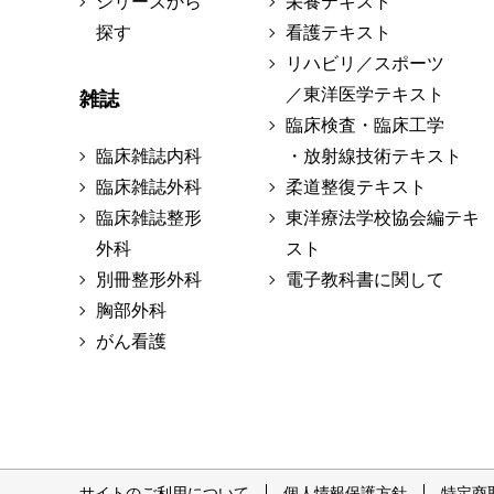
シリーズから
栄養テキスト
探す
看護テキスト
リハビリ／スポーツ
／東洋医学テキスト
雑誌
臨床検査・臨床工学
臨床雑誌内科
・放射線技術テキスト
臨床雑誌外科
柔道整復テキスト
臨床雑誌整形
東洋療法学校協会編テキ
外科
スト
別冊整形外科
電子教科書に関して
胸部外科
がん看護
サイトのご利用について
個人情報保護方針
特定商