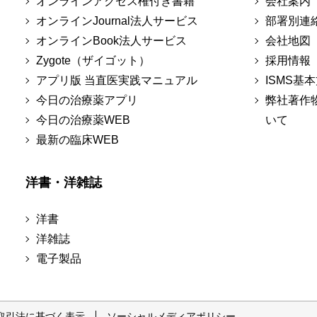
オンラインアクセス権付き書籍
会社案内
オンラインJournal法人サービス
部署別連
オンラインBook法人サービス
会社地図
Zygote（ザイゴット）
採用情報
アプリ版 当直医実践マニュアル
ISMS基
今日の治療薬アプリ
弊社著作
今日の治療薬WEB
いて
最新の臨床WEB
洋書・洋雑誌
洋書
洋雑誌
電子製品
取引法に基づく表示
ソーシャルメディアポリシー