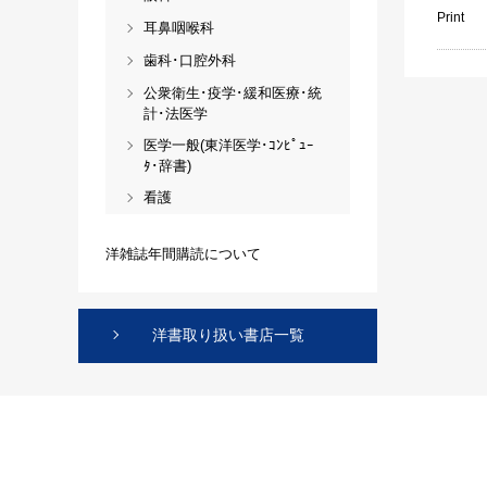
Print
耳鼻咽喉科
歯科･口腔外科
公衆衛生･疫学･緩和医療･統
計･法医学
医学一般(東洋医学･ｺﾝﾋﾟｭｰ
ﾀ･辞書)
看護
洋雑誌年間購読について
洋書取り扱い書店一覧