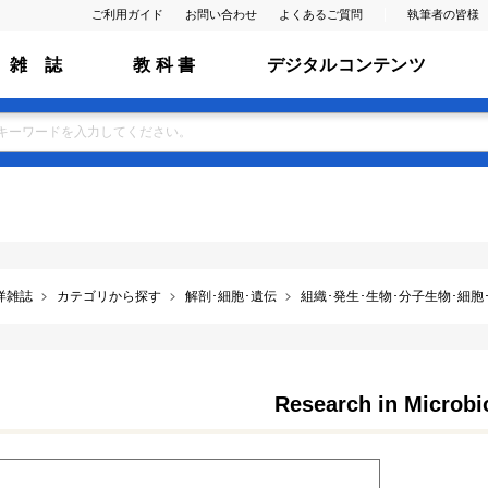
ご利用ガイド
お問い合わせ
よくあるご質問
執筆者の皆様
雑 誌
教 科 書
デジタルコンテンツ
洋雑誌
カテゴリから探す
解剖･細胞･遺伝
組織･発生･生物･分子生物･細胞･膜･
Research in Microbi