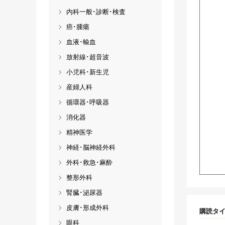
内科一般･診断･検査
癌･腫瘍
血液･輸血
放射線･超音波
小児科･新生児
産婦人科
循環器･呼吸器
消化器
精神医学
神経･脳神経外科
外科･救急･麻酔
整形外科
腎臓･泌尿器
皮膚･形成外科
購読タ
眼科