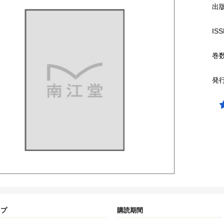
出
ISS
巻
発
イプ
購読期間