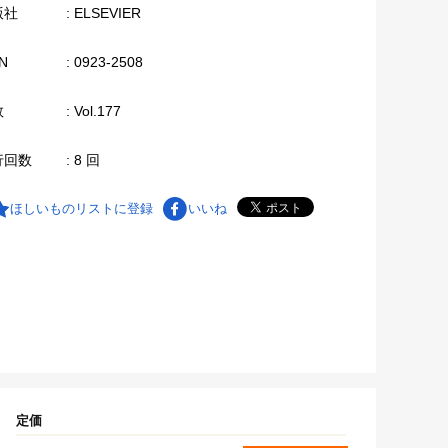
版社
: ELSEVIER
N
: 0923-2508
数
: Vol.177
行回数
: 8 回
ほしいものリストに登録
いいね
定価