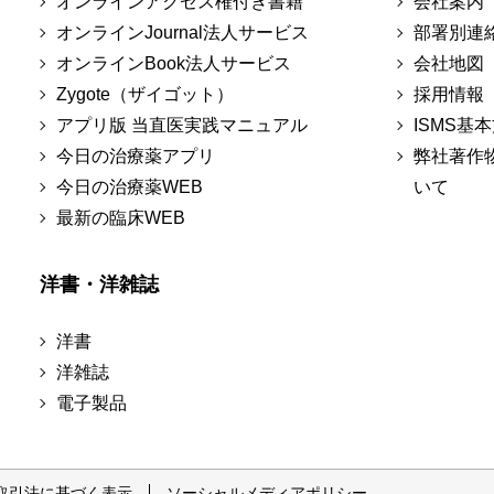
オンラインアクセス権付き書籍
会社案内
オンラインJournal法人サービス
部署別連
オンラインBook法人サービス
会社地図
Zygote（ザイゴット）
採用情報
アプリ版 当直医実践マニュアル
ISMS基
今日の治療薬アプリ
弊社著作
今日の治療薬WEB
いて
最新の臨床WEB
洋書・洋雑誌
洋書
洋雑誌
電子製品
取引法に基づく表示
ソーシャルメディアポリシー