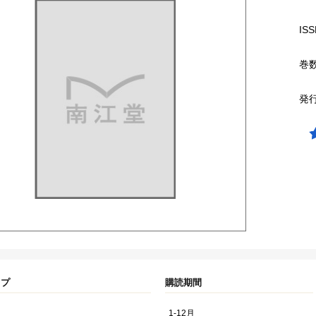
ISS
巻
発
イプ
購読期間
1-12月