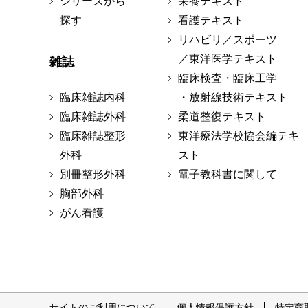
シリーズから
栄養テキスト
探す
看護テキスト
リハビリ／スポーツ
／東洋医学テキスト
雑誌
臨床検査・臨床工学
臨床雑誌内科
・放射線技術テキスト
臨床雑誌外科
柔道整復テキスト
臨床雑誌整形
東洋療法学校協会編テキ
外科
スト
別冊整形外科
電子教科書に関して
胸部外科
がん看護
サイトのご利用について
個人情報保護方針
特定商