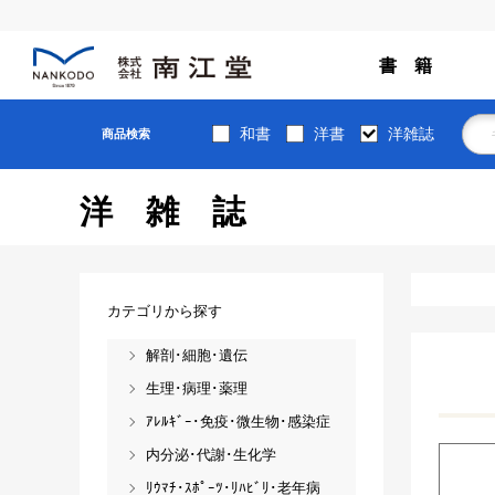
書 籍
和書
洋書
洋雑誌
商品検索
洋雑誌
カテゴリから探す
解剖･細胞･遺伝
生理･病理･薬理
ｱﾚﾙｷﾞｰ･免疫･微生物･感染症
内分泌･代謝･生化学
ﾘｳﾏﾁ･ｽﾎﾟｰﾂ･ﾘﾊﾋﾞﾘ･老年病