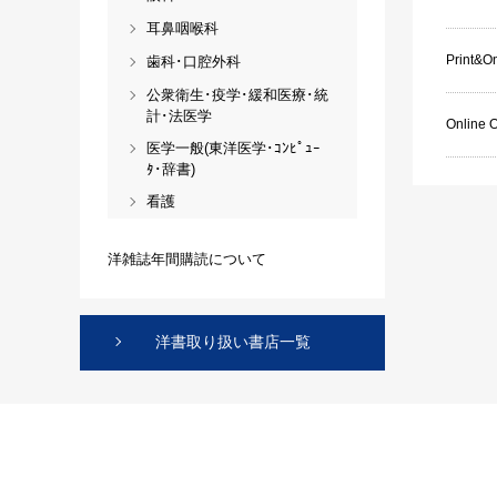
耳鼻咽喉科
Print&On
歯科･口腔外科
公衆衛生･疫学･緩和医療･統
計･法医学
Online 
医学一般(東洋医学･ｺﾝﾋﾟｭｰ
ﾀ･辞書)
看護
洋雑誌年間購読について
洋書取り扱い書店一覧