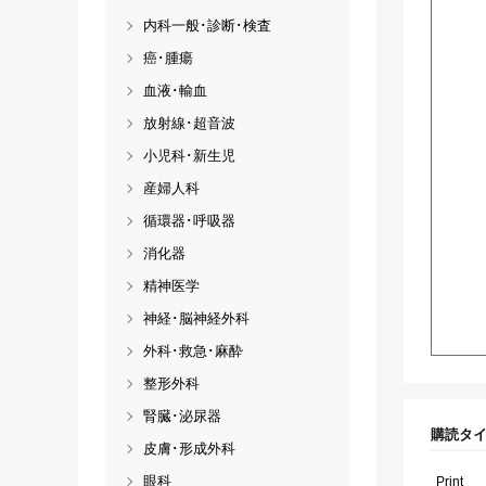
内科一般･診断･検査
癌･腫瘍
血液･輸血
放射線･超音波
小児科･新生児
産婦人科
循環器･呼吸器
消化器
精神医学
神経･脳神経外科
外科･救急･麻酔
整形外科
腎臓･泌尿器
購読タ
皮膚･形成外科
眼科
Print