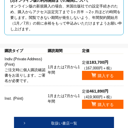
(3)オンライン版の利用開始までの期間について
オンライン版の新規購入の場合、米国出版社での設定手続きのた
め、購入からアクセス設定完了まで 1ヶ月半 ～2ヶ月ほどの時間を
要します。閲覧できない期間が発生しないよう、年間契約開始月
（1月／7月）の前に余裕をもって申込みいただけますようお願い申
し上げます。
購読タイプ
購読期間
定価
Indiv.(Private Address)
183,700円
定価
(Print)
1月または7月から1
（167,000円＋税）
ご注文時に個人購読確認
年間
書をお送りします。ご署
購入する
名が必要です。
461,890円
定価
1月または7月から1
（419,900円＋税）
Inst. (Print)
年間
購入する
取扱い書店一覧