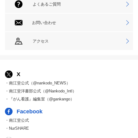
よくあるご質問
お問い合わせ
アクセス
X
・南江堂公式（@nankodo_NEWS）
・南江堂洋書部公式（@Nankodo_Intl）
・『がん看護』編集室（@gankango）
Facebook
・南江堂公式
・NurSHARE