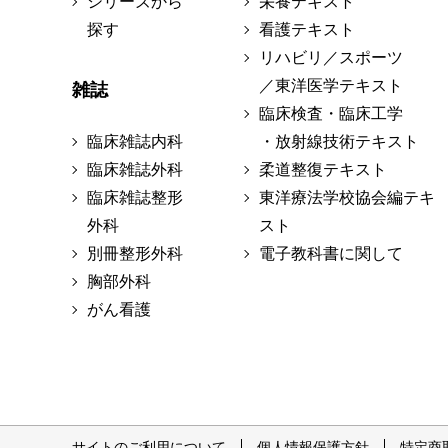
シリーズから
栄養テキスト
探す
看護テキスト
リハビリ／スポーツ
／東洋医学テキスト
雑誌
臨床検査・臨床工学
臨床雑誌内科
・放射線技術テキスト
臨床雑誌外科
柔道整復テキスト
臨床雑誌整形
東洋療法学校協会編テキ
外科
スト
別冊整形外科
電子教科書に関して
胸部外科
がん看護
サイトのご利用について
個人情報保護方針
特定商