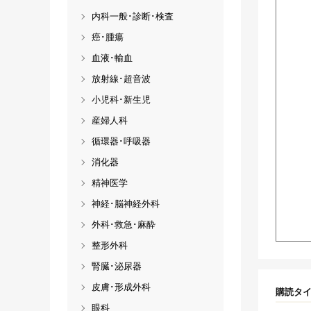
内科一般･診断･検査
癌･腫瘍
血液･輸血
放射線･超音波
小児科･新生児
産婦人科
循環器･呼吸器
消化器
精神医学
神経･脳神経外科
外科･救急･麻酔
整形外科
腎臓･泌尿器
皮膚･形成外科
購読タ
眼科