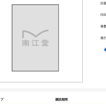
出
ISS
巻
発
イプ
購読期間