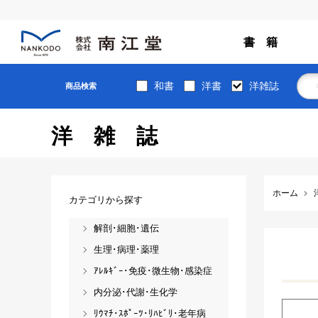
書 籍
和書
洋書
洋雑誌
商品検索
洋雑誌
ホーム
カテゴリから探す
解剖･細胞･遺伝
生理･病理･薬理
ｱﾚﾙｷﾞｰ･免疫･微生物･感染症
内分泌･代謝･生化学
ﾘｳﾏﾁ･ｽﾎﾟｰﾂ･ﾘﾊﾋﾞﾘ･老年病