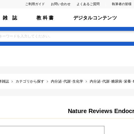
ご利用ガイド
お問い合わせ
よくあるご質問
執筆者の皆様
雑 誌
教 科 書
デジタルコンテンツ
洋雑誌
カテゴリから探す
内分泌･代謝･生化学
内分泌･代謝･糖尿病･栄養･ﾎ
Nature Reviews Endocr