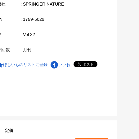
版社
: SPRINGER NATURE
N
: 1759-5029
数
: Vol.22
行回数
: 月刊
ほしいものリストに登録
いいね
定価