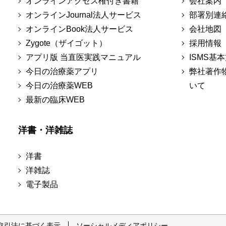
オンラインアクセス権付き書籍
会社案内
オンラインJournal法人サービス
部署別連
オンラインBook法人サービス
会社地図
Zygote（ザイゴット）
採用情報
アプリ版 当直医実践マニュアル
ISMS基
今日の治療薬アプリ
弊社著作
今日の治療薬WEB
いて
最新の臨床WEB
洋書・洋雑誌
洋書
洋雑誌
電子製品
取引法に基づく表示
ソーシャルメディアポリシー