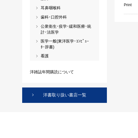
Print
耳鼻咽喉科
歯科･口腔外科
公衆衛生･疫学･緩和医療･統
計･法医学
医学一般(東洋医学･ｺﾝﾋﾟｭｰ
ﾀ･辞書)
看護
洋雑誌年間購読について
洋書取り扱い書店一覧