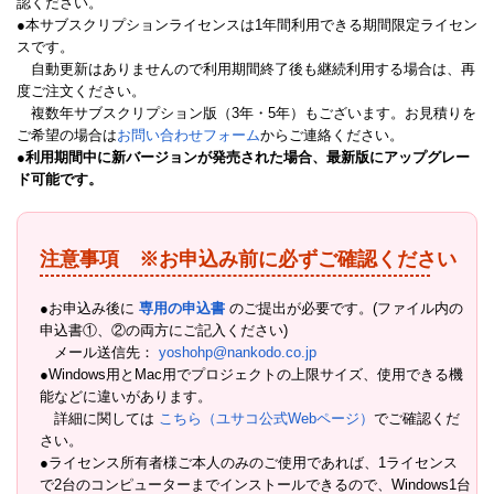
認ください。
●本サブスクリプションライセンスは1年間利用できる期間限定ライセン
スです。
自動更新はありませんので利用期間終了後も継続利用する場合は、再
度ご注文ください。
複数年サブスクリプション版（3年・5年）もございます。お見積りを
ご希望の場合は
お問い合わせフォーム
からご連絡ください。
●
利用期間中に新バージョンが発売された場合、最新版にアップグレー
ド可能です。
注意事項 ※お申込み前に必ずご確認ください
●お申込み後に
専用の申込書
のご提出が必要です。(ファイル内の
申込書①、②の両方にご記入ください)
メール送信先：
yoshohp@nankodo.co.jp
●Windows用とMac用でプロジェクトの上限サイズ、使用できる機
能などに違いがあります。
詳細に関しては
こちら（ユサコ公式Webページ）
でご確認くだ
さい。
●ライセンス所有者様ご本人のみのご使用であれば、1ライセンス
で2台のコンピューターまでインストールできるので、Windows1台