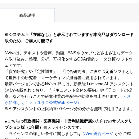
商品説明
※システム上「在庫なし」と表示されていますが本商品はダウンロード
版のため、ご購入可能です
NVivoは、テキストや音声、動画、SNSやウェブなどさまざまなデータ
を取り込み、整理、分析、可視化をするQDA(質的データ分析)ソフトウ
ェアです。
「質的研究」や「定性調査」、「混合研究法」に役立つ定番ソフトとし
て世界中の研究者・マーケティング担当者に愛用されています。
最新バージョンであるNVivo 15には、新機能 Lumivero AI アシスタント
(※)が搭載されており、『ドキュメント全体の要約』や『子コードの提
案』などを行うことで研究作業の生産性や効率を向上させます。
＜さ
らに詳しく！＞（ユサコ公式Webページ）
※AIアシスタントの上限約1000ページ分の分析を無料で利用できます。
●こちらは
行政機関・医療機関・非営利組織所属
の方向けの
サブスクリ
プション版（1年間）
個人ライセンスです。
ライセンスの詳しい条件に関しましては
NVivo総合ページ
からご確