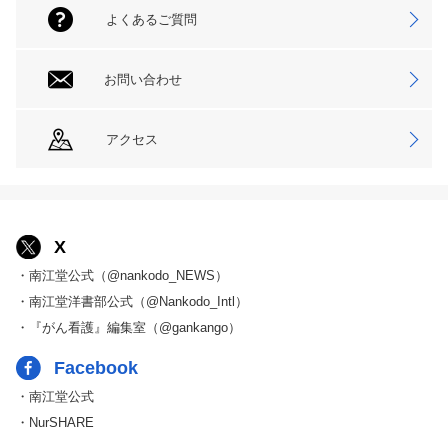
よくあるご質問
お問い合わせ
アクセス
X
・南江堂公式（@nankodo_NEWS）
・南江堂洋書部公式（@Nankodo_Intl）
・『がん看護』編集室（@gankango）
Facebook
・南江堂公式
・NurSHARE