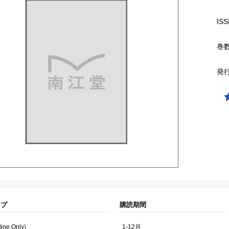
ISS
巻
発
イプ
購読期間
line Only)
1-12月