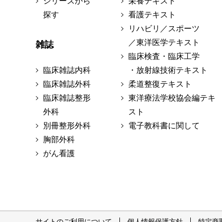
シリーズから
栄養テキスト
探す
看護テキスト
リハビリ／スポーツ
／東洋医学テキスト
雑誌
臨床検査・臨床工学
臨床雑誌内科
・放射線技術テキスト
臨床雑誌外科
柔道整復テキスト
臨床雑誌整形
東洋療法学校協会編テキ
外科
スト
別冊整形外科
電子教科書に関して
胸部外科
がん看護
サイトのご利用について
個人情報保護方針
特定商