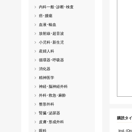
内科一般･診断･検査
癌･腫瘍
血液･輸血
放射線･超音波
小児科･新生児
産婦人科
循環器･呼吸器
消化器
精神医学
神経･脳神経外科
外科･救急･麻酔
整形外科
腎臓･泌尿器
購読タ
皮膚･形成外科
眼科
Inst. (On