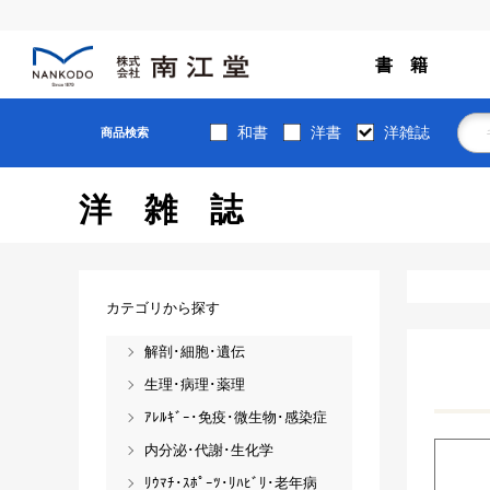
書 籍
和書
洋書
洋雑誌
商品検索
洋雑誌
カテゴリから探す
解剖･細胞･遺伝
生理･病理･薬理
ｱﾚﾙｷﾞｰ･免疫･微生物･感染症
内分泌･代謝･生化学
ﾘｳﾏﾁ･ｽﾎﾟｰﾂ･ﾘﾊﾋﾞﾘ･老年病