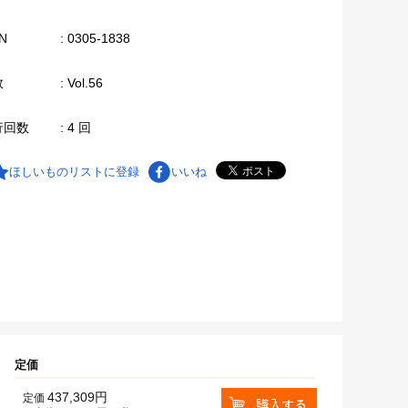
N
: 0305-1838
数
: Vol.56
行回数
: 4 回
ほしいものリストに登録
いいね
定価
437,309円
定価