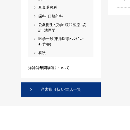
耳鼻咽喉科
歯科･口腔外科
公衆衛生･疫学･緩和医療･統
計･法医学
医学一般(東洋医学･ｺﾝﾋﾟｭｰ
ﾀ･辞書)
看護
洋雑誌年間購読について
洋書取り扱い書店一覧