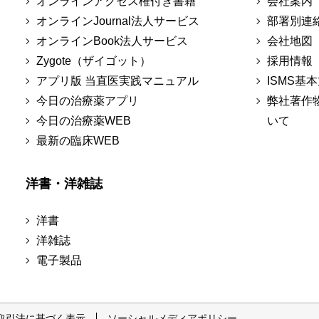
オンラインアクセス権付き書籍
会社案内
オンラインJournal法人サービス
部署別連
オンラインBook法人サービス
会社地図
Zygote（ザイゴット）
採用情報
アプリ版 当直医実践マニュアル
ISMS基
今日の治療薬アプリ
弊社著作
今日の治療薬WEB
いて
最新の臨床WEB
洋書・洋雑誌
洋書
洋雑誌
電子製品
取引法に基づく表示
ソーシャルメディアポリシー