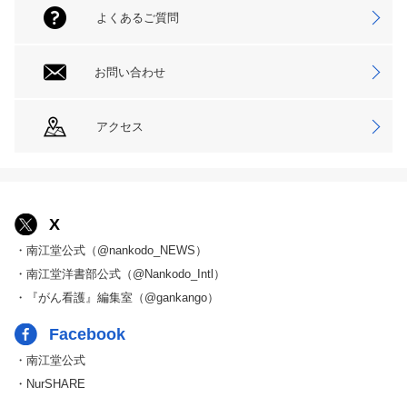
よくあるご質問
お問い合わせ
アクセス
X
・南江堂公式（@nankodo_NEWS）
・南江堂洋書部公式（@Nankodo_Intl）
・『がん看護』編集室（@gankango）
Facebook
・南江堂公式
・NurSHARE