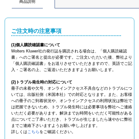
商品説明
ご注文時の注意事項
(1)個人購読確認書について
Wolters Kluwer社の発行誌を購読される場合は、「個人購読確認
書」へのご署名と提出が必要です。ご注文いただいた後、弊社より
「個人購読確認書」をお送りさせていただきますので、英語でご記
入・ご署名の上、ご返送いただきますようお願いします。
(2)トラブル発生時の対応について
冊子の未着や欠号、オンラインアクセス不具合などのトラブルにつ
いては、出版社側（米国本社）での対応となります。また、お客様
への冊子のご到着状況や、オンラインアクセスの利用状況は弊社で
は把握できないため、トラブル発生時には必要事項を弊社へご連絡
いただく必要があります。解決までお時間をいただく可能性がある
点についてご了承いただき、トラブルが生じましたら速やかに弊社
までご連絡下さいますようお願い申し上げます。
詳しくは
こちら
をご確認ください。