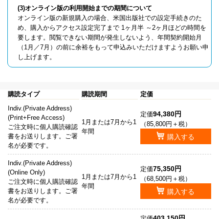
(3)オンライン版の利用開始までの期間について
オンライン版の新規購入の場合、米国出版社での設定手続きのた
め、購入からアクセス設定完了まで 1ヶ月半 ～2ヶ月ほどの時間を
要します。閲覧できない期間が発生しないよう、年間契約開始月
（1月／7月）の前に余裕をもって申込みいただけますようお願い申
し上げます。
購読タイプ
購読期間
定価
Indiv.(Private Address)
94,380円
定価
(Print+Free Access)
1月または7月から1
（85,800円＋税）
ご注文時に個人購読確認
年間
書をお送りします。ご署
購入する
名が必要です。
Indiv.(Private Address)
75,350円
定価
(Online Only)
1月または7月から1
（68,500円＋税）
ご注文時に個人購読確認
年間
書をお送りします。ご署
購入する
名が必要です。
403,150円
定価