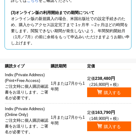
詳しくは
こちら
をご確認ください。
(3)オンライン版の利用開始までの期間について
オンライン版の新規購入の場合、米国出版社での設定手続きのた
め、購入からアクセス設定完了まで 1ヶ月半 ～2ヶ月ほどの時間を
要します。閲覧できない期間が発生しないよう、年間契約開始月
（1月／7月）の前に余裕をもって申込みいただけますようお願い申
し上げます。
購読タイプ
購読期間
定価
Indiv.(Private Address)
238,480円
定価
(Print+Free Access)
1月または7月から1
（216,800円＋税）
ご注文時に個人購読確認
年間
書をお送りします。ご署
購入する
名が必要です。
Indiv.(Private Address)
163,790円
定価
(Online Only)
1月または7月から1
（148,900円＋税）
ご注文時に個人購読確認
年間
書をお送りします。ご署
購入する
名が必要です。