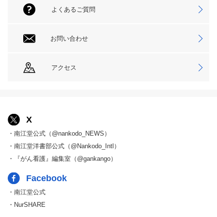
よくあるご質問
お問い合わせ
アクセス
X
・南江堂公式（@nankodo_NEWS）
・南江堂洋書部公式（@Nankodo_Intl）
・『がん看護』編集室（@gankango）
Facebook
・南江堂公式
・NurSHARE