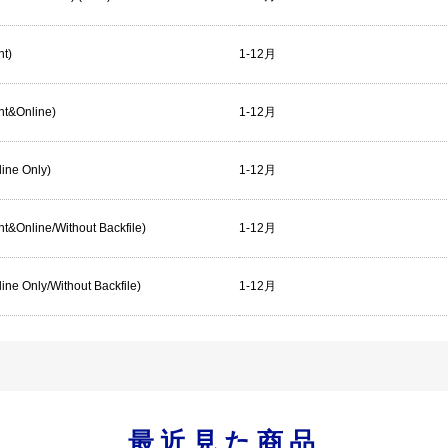
nt)
1-12月
int&Online)
1-12月
line Only)
1-12月
rint&Online/Without Backfile)
1-12月
nline Only/Without Backfile)
1-12月
最近見た商品