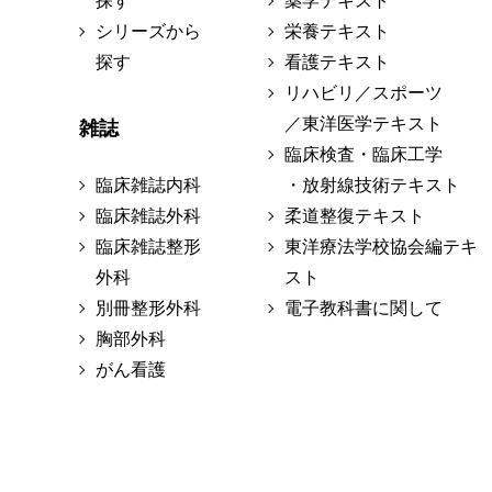
探す
薬学テキスト
シリーズから
栄養テキスト
探す
看護テキスト
リハビリ／スポーツ
／東洋医学テキスト
雑誌
臨床検査・臨床工学
臨床雑誌内科
・放射線技術テキスト
臨床雑誌外科
柔道整復テキスト
臨床雑誌整形
東洋療法学校協会編テキ
外科
スト
別冊整形外科
電子教科書に関して
胸部外科
がん看護