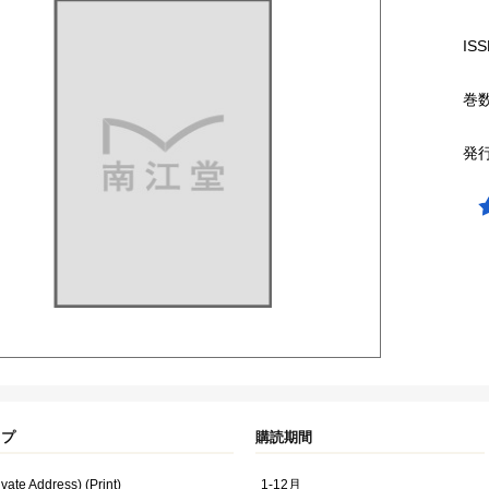
ISS
巻
発
イプ
購読期間
ivate Address) (Print)
1-12月