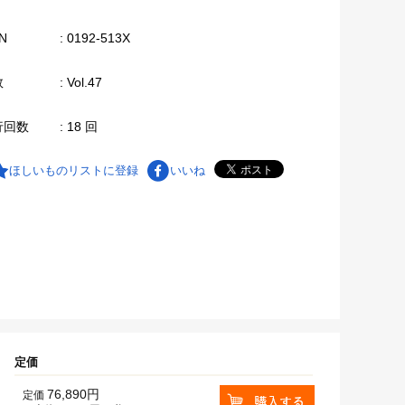
N
: 0192-513X
数
: Vol.47
行回数
: 18 回
ほしいものリストに登録
いいね
定価
76,890円
定価