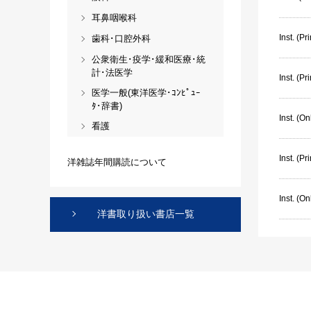
耳鼻咽喉科
Inst. (Pri
歯科･口腔外科
公衆衛生･疫学･緩和医療･統
計･法医学
Inst. (Pr
医学一般(東洋医学･ｺﾝﾋﾟｭｰ
ﾀ･辞書)
Inst. (On
看護
Inst. (P
洋雑誌年間購読について
Inst. (O
洋書取り扱い書店一覧