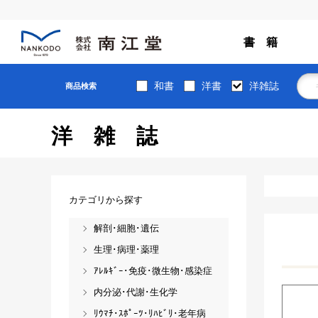
書 籍
和書
洋書
洋雑誌
商品検索
洋雑誌
カテゴリから探す
解剖･細胞･遺伝
生理･病理･薬理
ｱﾚﾙｷﾞｰ･免疫･微生物･感染症
内分泌･代謝･生化学
ﾘｳﾏﾁ･ｽﾎﾟｰﾂ･ﾘﾊﾋﾞﾘ･老年病