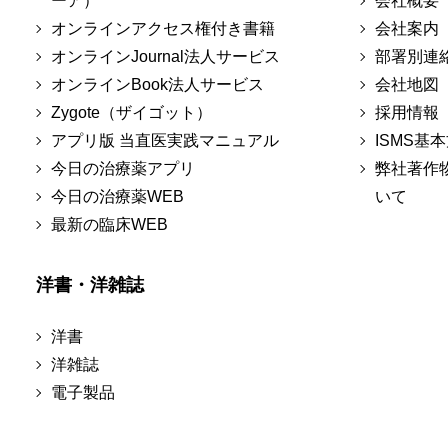
ーア）
会社概要
オンラインアクセス権付き書籍
会社案内
オンラインJournal法人サービス
部署別連
オンラインBook法人サービス
会社地図
Zygote（ザイゴット）
採用情報
アプリ版 当直医実践マニュアル
ISMS基
今日の治療薬アプリ
弊社著作
今日の治療薬WEB
いて
最新の臨床WEB
洋書・洋雑誌
洋書
洋雑誌
電子製品