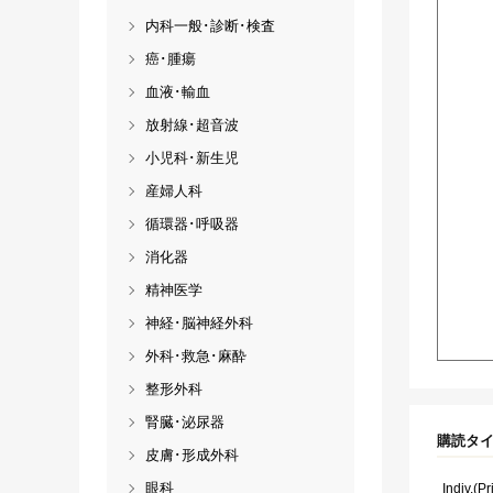
内科一般･診断･検査
癌･腫瘍
血液･輸血
放射線･超音波
小児科･新生児
産婦人科
循環器･呼吸器
消化器
精神医学
神経･脳神経外科
外科･救急･麻酔
整形外科
腎臓･泌尿器
購読タ
皮膚･形成外科
眼科
Indiv.(Pr