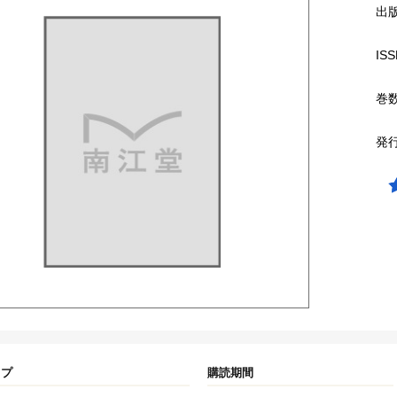
出
ISS
巻
発
イプ
購読期間