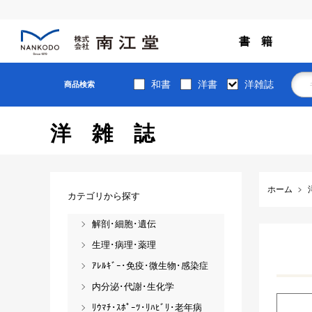
書 籍
和書
洋書
洋雑誌
商品検索
洋雑誌
ホーム
カテゴリから探す
解剖･細胞･遺伝
生理･病理･薬理
ｱﾚﾙｷﾞｰ･免疫･微生物･感染症
内分泌･代謝･生化学
ﾘｳﾏﾁ･ｽﾎﾟｰﾂ･ﾘﾊﾋﾞﾘ･老年病