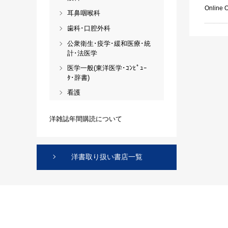
Online 
耳鼻咽喉科
歯科･口腔外科
公衆衛生･疫学･緩和医療･統
計･法医学
医学一般(東洋医学･ｺﾝﾋﾟｭｰ
ﾀ･辞書)
看護
洋雑誌年間購読について
洋書取り扱い書店一覧