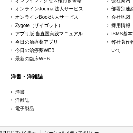
オンラインアクセス権付き書籍
会社案内
オンラインJournal法人サービス
部署別連
オンラインBook法人サービス
会社地図
Zygote（ザイゴット）
採用情報
アプリ版 当直医実践マニュアル
ISMS基
今日の治療薬アプリ
弊社著作
今日の治療薬WEB
いて
最新の臨床WEB
洋書・洋雑誌
洋書
洋雑誌
電子製品
取引法に基づく表示
ソーシャルメディアポリシー