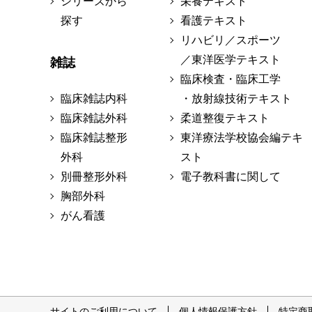
シリーズから
栄養テキスト
探す
看護テキスト
リハビリ／スポーツ
／東洋医学テキスト
雑誌
臨床検査・臨床工学
臨床雑誌内科
・放射線技術テキスト
臨床雑誌外科
柔道整復テキスト
臨床雑誌整形
東洋療法学校協会編テキ
外科
スト
別冊整形外科
電子教科書に関して
胸部外科
がん看護
サイトのご利用について
個人情報保護方針
特定商