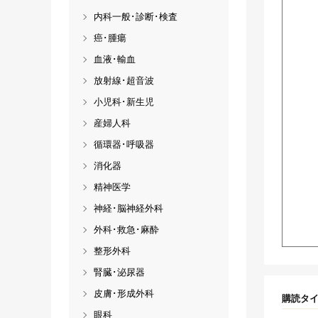
内科一般･診断･検査
癌･腫瘍
血液･輸血
放射線･超音波
小児科･新生児
産婦人科
循環器･呼吸器
消化器
精神医学
神経･脳神経外科
外科･救急･麻酔
整形外科
腎臓･泌尿器
皮膚･形成外科
購読タ
眼科