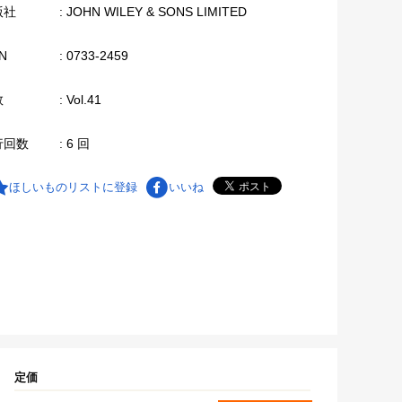
版社
: JOHN WILEY & SONS LIMITED
N
: 0733-2459
数
: Vol.41
行回数
: 6 回
ほしいものリストに登録
いいね
定価