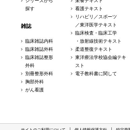
シリーズから
栄養テキスト
探す
看護テキスト
リハビリ／スポーツ
／東洋医学テキスト
雑誌
臨床検査・臨床工学
臨床雑誌内科
・放射線技術テキスト
臨床雑誌外科
柔道整復テキスト
臨床雑誌整形
東洋療法学校協会編テキ
外科
スト
別冊整形外科
電子教科書に関して
胸部外科
がん看護
サイトのご利用について
個人情報保護方針
特定商