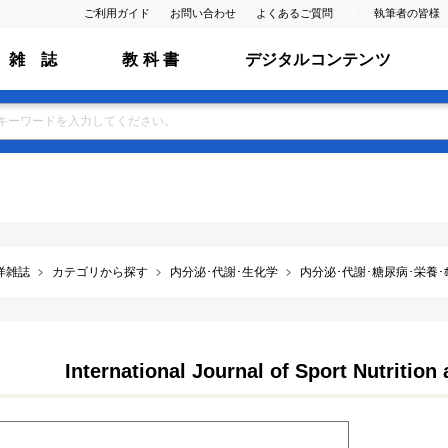
ご利用ガイド
お問い合わせ
よくあるご質問
執筆者の皆様
雑 誌
教 科 書
デジタルコンテンツ
洋雑誌
カテゴリから探す
内分泌･代謝･生化学
内分泌･代謝･糖尿病･栄養･ﾎ
International Journal of Sport Nutritio