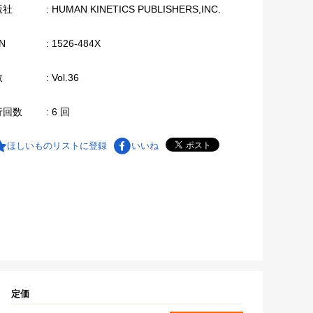
版社
: HUMAN KINETICS PUBLISHERS,INC.
N
: 1526-484X
数
: Vol.36
行回数
: 6 回
ほしいものリストに登録
いいね
定価