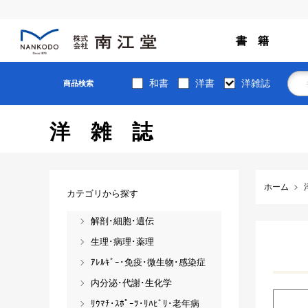
書 籍
和書
洋書
洋雑誌
商品検索
洋雑誌
ホーム
カテゴリから探す
解剖･細胞･遺伝
生理･病理･薬理
ｱﾚﾙｷﾞｰ･免疫･微生物･感染症
内分泌･代謝･生化学
ﾘｳﾏﾁ･ｽﾎﾟｰﾂ･ﾘﾊﾋﾞﾘ･老年病