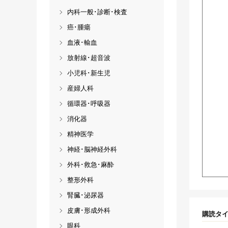
内科一般･診断･検査
癌･腫瘍
血液･輸血
放射線･超音波
小児科･新生児
産婦人科
循環器･呼吸器
消化器
精神医学
神経･脳神経外科
外科･救急･麻酔
整形外科
腎臓･泌尿器
皮膚･形成外科
購読タ
眼科