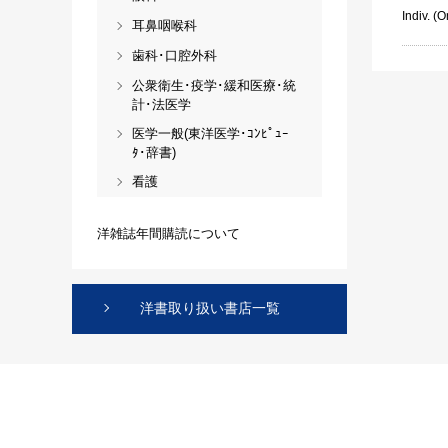
Indiv. (
耳鼻咽喉科
歯科･口腔外科
公衆衛生･疫学･緩和医療･統
計･法医学
医学一般(東洋医学･ｺﾝﾋﾟｭｰ
ﾀ･辞書)
看護
洋雑誌年間購読について
洋書取り扱い書店一覧