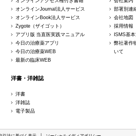
オンラインアクセス権付き書籍
会社案内
オンラインJournal法人サービス
部署別連
オンラインBook法人サービス
会社地図
Zygote（ザイゴット）
採用情報
アプリ版 当直医実践マニュアル
ISMS基
今日の治療薬アプリ
弊社著作
今日の治療薬WEB
いて
最新の臨床WEB
洋書・洋雑誌
洋書
洋雑誌
電子製品
取引法に基づく表示
ソーシャルメディアポリシー