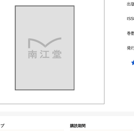
出
ISS
巻
発
イプ
購読期間