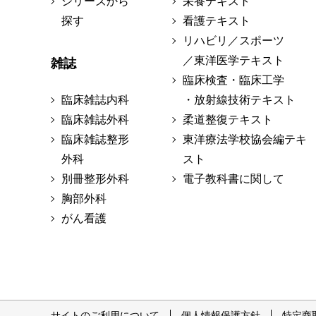
シリーズから
栄養テキスト
探す
看護テキスト
リハビリ／スポーツ
／東洋医学テキスト
雑誌
臨床検査・臨床工学
臨床雑誌内科
・放射線技術テキスト
臨床雑誌外科
柔道整復テキスト
臨床雑誌整形
東洋療法学校協会編テキ
外科
スト
別冊整形外科
電子教科書に関して
胸部外科
がん看護
サイトのご利用について
個人情報保護方針
特定商