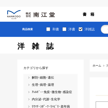
書 籍
和書
洋書
洋雑誌
商品検索
洋雑誌
ホーム
カテゴリから探す
解剖･細胞･遺伝
生理･病理･薬理
ｱﾚﾙｷﾞｰ･免疫･微生物･感染症
内分泌･代謝･生化学
ﾘｳﾏﾁ･ｽﾎﾟｰﾂ･ﾘﾊﾋﾞﾘ･老年病