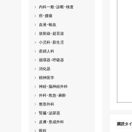
内科一般･診断･検査
癌･腫瘍
血液･輸血
放射線･超音波
小児科･新生児
産婦人科
循環器･呼吸器
消化器
精神医学
神経･脳神経外科
外科･救急･麻酔
整形外科
腎臓･泌尿器
皮膚･形成外科
購読タ
眼科