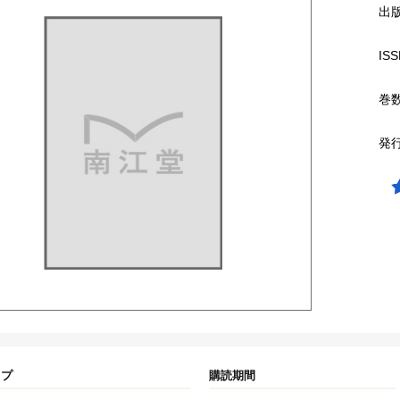
出
ISS
巻
発
イプ
購読期間