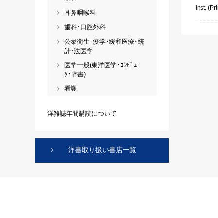
Inst. (Pri
耳鼻咽喉科
歯科･口腔外科
公衆衛生･疫学･緩和医療･統
計･法医学
医学一般(東洋医学･ｺﾝﾋﾟｭｰ
ﾀ･辞書)
看護
洋雑誌年間購読について
洋書取り扱い書店一覧