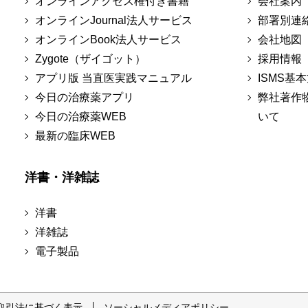
オンラインアクセス権付き書籍
会社案内
オンラインJournal法人サービス
部署別連
オンラインBook法人サービス
会社地図
Zygote（ザイゴット）
採用情報
アプリ版 当直医実践マニュアル
ISMS基
今日の治療薬アプリ
弊社著作
今日の治療薬WEB
いて
最新の臨床WEB
洋書・洋雑誌
洋書
洋雑誌
電子製品
取引法に基づく表示
ソーシャルメディアポリシー