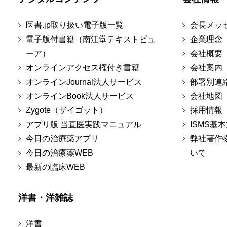
医書.jp取り扱い電子版一覧
会長メッ
電子版付書籍（南江堂テキストビュ
企業理念
ーア）
会社概要
オンラインアクセス権付き書籍
会社案内
オンラインJournal法人サービス
部署別連
オンラインBook法人サービス
会社地図
Zygote（ザイゴット）
採用情報
アプリ版 当直医実践マニュアル
ISMS基
今日の治療薬アプリ
弊社著作
今日の治療薬WEB
いて
最新の臨床WEB
洋書・洋雑誌
洋書