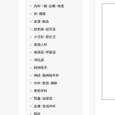
内科一般･診断･検査
癌･腫瘍
血液･輸血
放射線･超音波
小児科･新生児
産婦人科
循環器･呼吸器
消化器
精神医学
神経･脳神経外科
外科･救急･麻酔
整形外科
腎臓･泌尿器
皮膚･形成外科
眼科