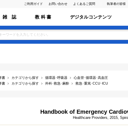
ご利用ガイド
お問い合わせ
よくあるご質問
執筆者の皆様
雑 誌
教 科 書
デジタルコンテンツ
洋書
カテゴリから探す
循環器･呼吸器
心血管･循環器･高血圧
洋書
カテゴリから探す
外科･救急･麻酔
救急･重篤･CCU･ICU
Handbook of Emergency Cardiov
Healthcare Providers, 2015, Spir