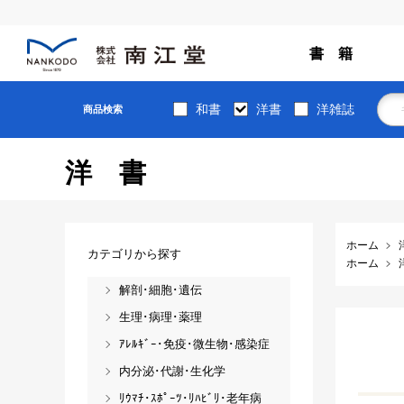
書 籍
和書
洋書
洋雑誌
商品検索
洋書
ホーム
カテゴリから探す
ホーム
解剖･細胞･遺伝
生理･病理･薬理
ｱﾚﾙｷﾞｰ･免疫･微生物･感染症
内分泌･代謝･生化学
ﾘｳﾏﾁ･ｽﾎﾟｰﾂ･ﾘﾊﾋﾞﾘ･老年病