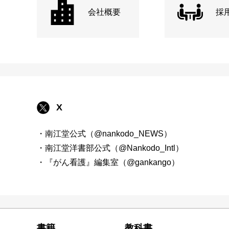
会社概要
採
X
・南江堂公式（@nankodo_NEWS）
・南江堂洋書部公式（@Nankodo_Intl）
・『がん看護』編集室（@gankango）
書籍
教科書