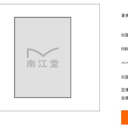
著
出
ISB
ペ
出
定
在