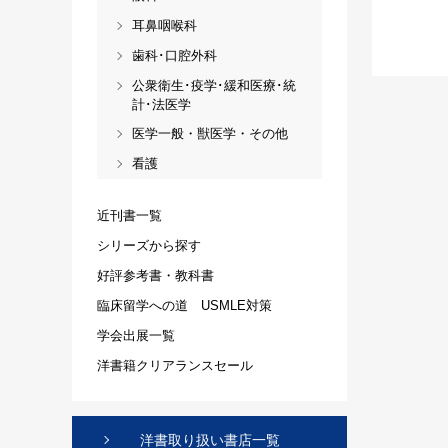
耳鼻咽喉科
歯科･口腔外科
公衆衛生･疫学･緩和医療･統
計･法医学
医学一般・獣医学・その他
看護
近刊書一覧
シリーズから探す
好評参考書・教科書
臨床留学への道 USMLE対策
学会出展一覧
洋書籍クリアランスセール
洋書取り扱い書店一覧