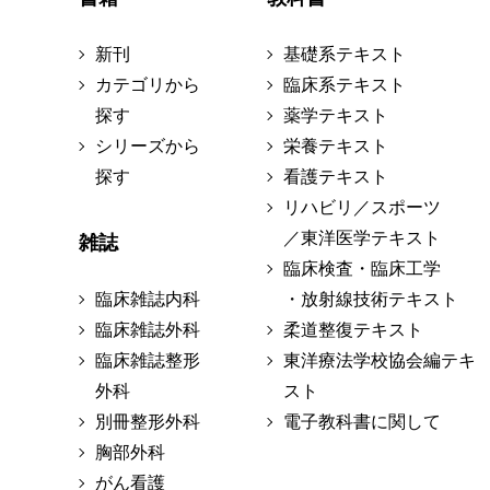
新刊
基礎系テキスト
カテゴリから
臨床系テキスト
探す
薬学テキスト
シリーズから
栄養テキスト
探す
看護テキスト
リハビリ／スポーツ
／東洋医学テキスト
雑誌
臨床検査・臨床工学
臨床雑誌内科
・放射線技術テキスト
臨床雑誌外科
柔道整復テキスト
臨床雑誌整形
東洋療法学校協会編テキ
外科
スト
別冊整形外科
電子教科書に関して
胸部外科
がん看護