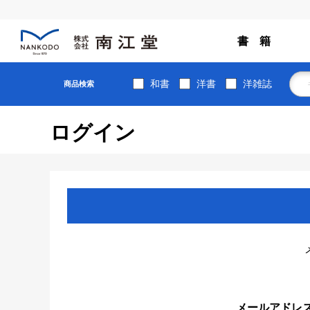
書 籍
和書
洋書
洋雑誌
商品検索
ログイン
メールアドレ