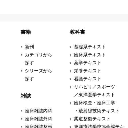
書籍
教科書
新刊
基礎系テキスト
カテゴリから
臨床系テキスト
探す
薬学テキスト
シリーズから
栄養テキスト
探す
看護テキスト
リハビリ／スポーツ
／東洋医学テキスト
雑誌
臨床検査・臨床工学
臨床雑誌内科
・放射線技術テキスト
臨床雑誌外科
柔道整復テキスト
臨床雑誌整形
東洋療法学校協会編テキ