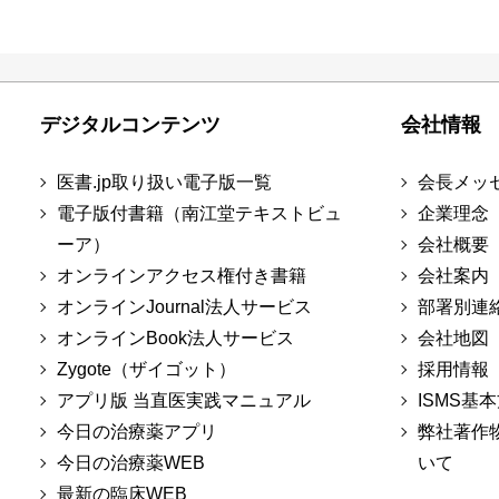
デジタルコンテンツ
会社情報
医書.jp取り扱い電子版一覧
会長メッ
電子版付書籍（南江堂テキストビュ
企業理念
ーア）
会社概要
オンラインアクセス権付き書籍
会社案内
オンラインJournal法人サービス
部署別連
オンラインBook法人サービス
会社地図
Zygote（ザイゴット）
採用情報
アプリ版 当直医実践マニュアル
ISMS基
今日の治療薬アプリ
弊社著作
今日の治療薬WEB
いて
最新の臨床WEB