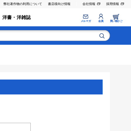
弊社著作物の利用について
書店様向け情報
会社情報
採用情報
洋書・洋雑誌
メルマガ
会員
買い物かご
。