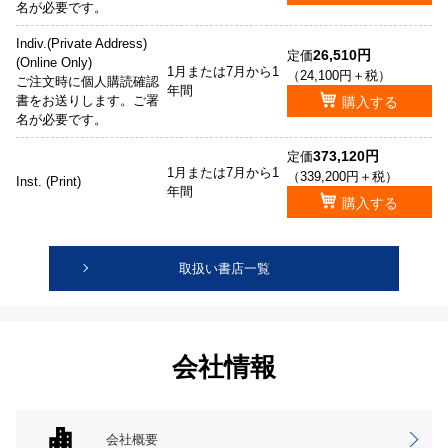
名が必要です。
Indiv.(Private Address)
26,510円
定価
(Online Only)
1月または7月から1
（24,100円＋税）
ご注文時に個人購読確認
年間
書をお送りします。ご署
購入する
名が必要です。
373,120円
定価
1月または7月から1
（339,200円＋税）
Inst. (Print)
年間
購入する
取扱い書店一覧
会社情報
会社概要