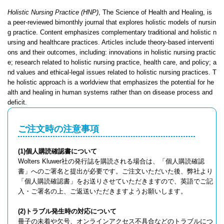
Holistic Nursing Practice (HNP)
, The Science of Health and Healing, is
a peer-reviewed bimonthly journal that explores holistic models of nursin
g practice. Content emphasizes complementary traditional and holistic n
ursing and healthcare practices. Articles include theory-based interventi
ons and their outcomes, including: innovations in holistic nursing practic
e; research related to holistic nursing practice, health care, and policy; a
nd values and ethical-legal issues related to holistic nursing practices. T
he holistic approach is a worldview that emphasizes the potential for he
alth and healing in human systems rather than on disease process and
deficit.
ご注文時の注意事項
(1)個人購読確認書について
Wolters Kluwer社の発行誌を購読される場合は、「個人購読確認
書」へのご署名と提出が必要です。ご注文いただいた後、弊社より
「個人購読確認書」をお送りさせていただきますので、英語でご記
入・ご署名の上、ご返送いただきますようお願いします。
(2)トラブル発生時の対応について
冊子の未着や欠号、オンラインアクセス不具合などのトラブルにつ