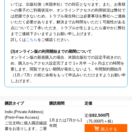
いては、出版社側（米国本社）での対応となります。また、お客様
への冊子のご到着状況や、オンラインアクセスの利用状況は弊社で
は把握できないため、トラブル発生時には必要事項を弊社へご連絡
いただく必要があります。解決までお時間をいただく可能性がある
点についてご了承いただき、トラブルが生じましたら速やかに弊社
までご連絡下さいますようお願い申し上げます。
詳しくは
こちら
をご確認ください。
(3)オンライン版の利用開始までの期間について
オンライン版の新規購入の場合、米国出版社での設定手続きのた
め、購入からアクセス設定完了まで 1ヶ月半 ～2ヶ月ほどの時間を
要します。閲覧できない期間が発生しないよう、年間契約開始月
（1月／7月）の前に余裕をもって申込みいただけますようお願い申
し上げます。
購読タイプ
購読期間
定価
Indiv.(Private Address)
82,500円
定価
(Print+Free Access)
1月または7月から1
（75,000円＋税）
ご注文時に個人購読確認
年間
書をお送りします。ご署
購入する