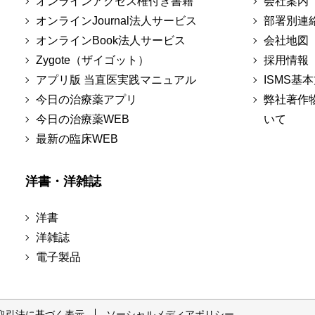
オンラインアクセス権付き書籍
会社案内
オンラインJournal法人サービス
部署別連
オンラインBook法人サービス
会社地図
Zygote（ザイゴット）
採用情報
アプリ版 当直医実践マニュアル
ISMS基
今日の治療薬アプリ
弊社著作
今日の治療薬WEB
いて
最新の臨床WEB
洋書・洋雑誌
洋書
洋雑誌
電子製品
取引法に基づく表示
ソーシャルメディアポリシー