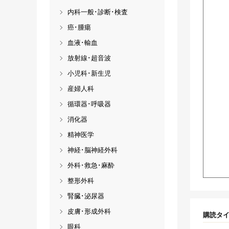
内科一般･診断･検査
癌･腫瘍
血液･輸血
放射線･超音波
小児科･新生児
産婦人科
循環器･呼吸器
消化器
精神医学
神経･脳神経外科
外科･救急･麻酔
整形外科
腎臓･泌尿器
皮膚･形成外科
購読タ
眼科