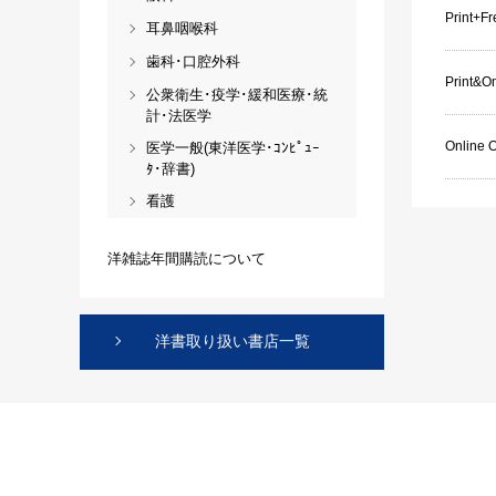
Print+F
耳鼻咽喉科
歯科･口腔外科
Print&On
公衆衛生･疫学･緩和医療･統
計･法医学
Online 
医学一般(東洋医学･ｺﾝﾋﾟｭｰ
ﾀ･辞書)
看護
洋雑誌年間購読について
洋書取り扱い書店一覧