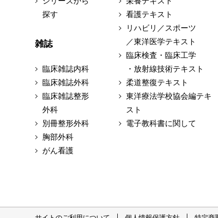
シリーズから
栄養テキスト
探す
看護テキスト
リハビリ／スポーツ
／東洋医学テキスト
雑誌
臨床検査・臨床工学
臨床雑誌内科
・放射線技術テキスト
臨床雑誌外科
柔道整復テキスト
臨床雑誌整形
東洋療法学校協会編テキ
外科
スト
別冊整形外科
電子教科書に関して
胸部外科
がん看護
サイトのご利用について
個人情報保護方針
特定商