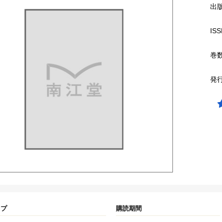
出
ISS
巻
発
イプ
購読期間