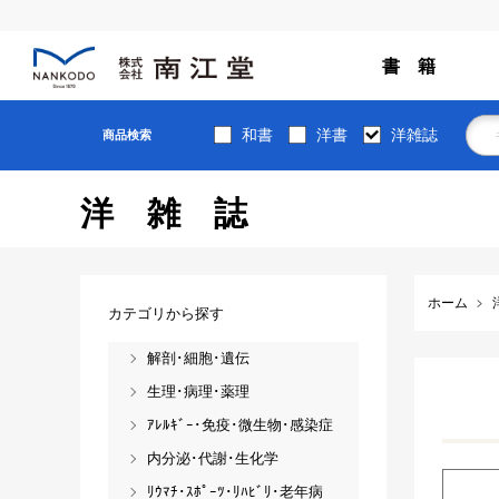
書 籍
和書
洋書
洋雑誌
商品検索
洋雑誌
ホーム
カテゴリから探す
解剖･細胞･遺伝
生理･病理･薬理
ｱﾚﾙｷﾞｰ･免疫･微生物･感染症
内分泌･代謝･生化学
ﾘｳﾏﾁ･ｽﾎﾟｰﾂ･ﾘﾊﾋﾞﾘ･老年病