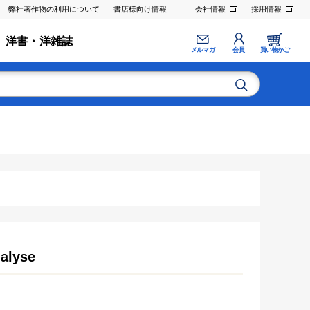
弊社著作物の利用について
書店様向け情報
会社情報
採用情報
洋書・洋雑誌
メルマガ
会員
買い物かご
alyse