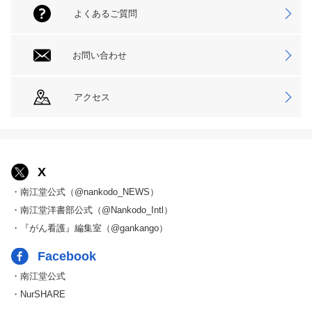
よくあるご質問
お問い合わせ
アクセス
X
・南江堂公式（@nankodo_NEWS）
・南江堂洋書部公式（@Nankodo_Intl）
・『がん看護』編集室（@gankango）
Facebook
・南江堂公式
・NurSHARE