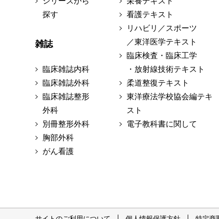
シリーズから
栄養テキスト
探す
看護テキスト
リハビリ／スポーツ
／東洋医学テキスト
雑誌
臨床検査・臨床工学
臨床雑誌内科
・放射線技術テキスト
臨床雑誌外科
柔道整復テキスト
臨床雑誌整形
東洋療法学校協会編テキ
外科
スト
別冊整形外科
電子教科書に関して
胸部外科
がん看護
サイトのご利用について
個人情報保護方針
特定商