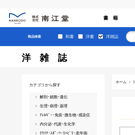
書 籍
和書
洋書
洋雑誌
商品検索
洋雑誌
ホーム
カテゴリから探す
解剖･細胞･遺伝
生理･病理･薬理
ｱﾚﾙｷﾞｰ･免疫･微生物･感染症
内分泌･代謝･生化学
ﾘｳﾏﾁ･ｽﾎﾟｰﾂ･ﾘﾊﾋﾞﾘ･老年病