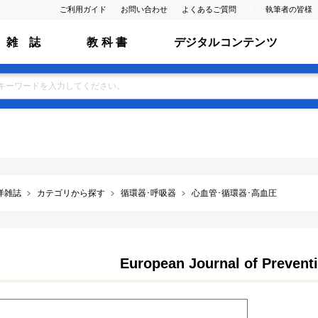
ご利用ガイド
お問い合わせ
よくあるご質問
執筆者の皆様
雑 誌
教 科 書
デジタルコンテンツ
洋雑誌
カテゴリから探す
循環器･呼吸器
心血管･循環器･高血圧
European Journal of Prevent