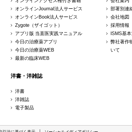
オンラインアクセス権付き書籍
会社案内
オンラインJournal法人サービス
部署別連
オンラインBook法人サービス
会社地図
Zygote（ザイゴット）
採用情報
アプリ版 当直医実践マニュアル
ISMS基
今日の治療薬アプリ
弊社著作
今日の治療薬WEB
いて
最新の臨床WEB
洋書・洋雑誌
洋書
洋雑誌
電子製品
取引法に基づく表示
ソーシャルメディアポリシー