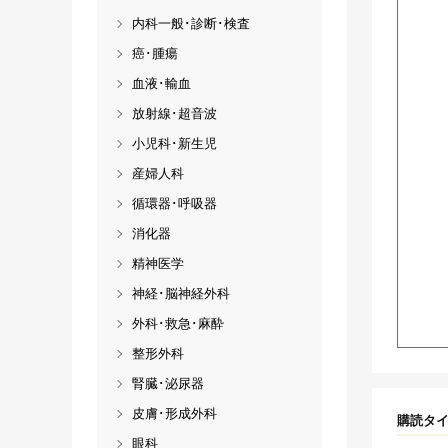
内科一般･診断･検査
癌･腫瘍
血液･輸血
放射線･超音波
小児科･新生児
産婦人科
循環器･呼吸器
消化器
精神医学
神経･脳神経外科
外科･救急･麻酔
整形外科
腎臓･泌尿器
皮膚･形成外科
購読タ
眼科