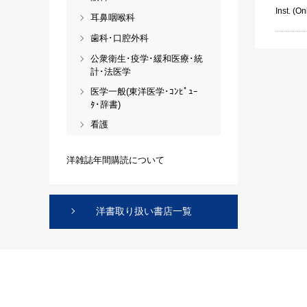
Inst. (On
耳鼻咽喉科
歯科･口腔外科
公衆衛生･疫学･緩和医療･統
計･法医学
医学一般(東洋医学･ｺﾝﾋﾟｭｰ
ﾀ･辞書)
看護
洋雑誌年間購読について
洋書取り扱い書店一覧