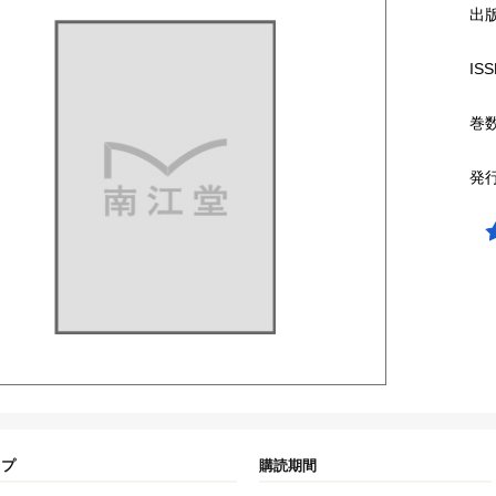
出
ISS
巻
発
イプ
購読期間