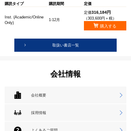
購読タイプ
購読期間
定価
316,184円
定価
Inst. (Academic/Online
（303,600円＋税）
1-12月
Only)
購入する
取扱い書店一覧
会社情報
会社概要
採用情報
よくあるご質問